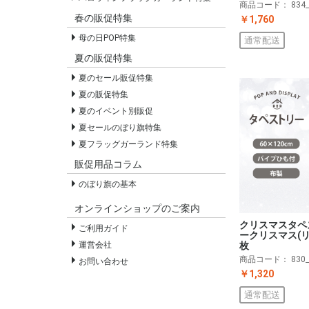
商品コード：
834
春の販促特集
￥1,760
母の日POP特集
通常配送
夏の販促特集
夏のセール販促特集
夏の販促特集
夏のイベント別販促
夏セールのぼり旗特集
夏フラッグガーランド特集
販促用品コラム
のぼり旗の基本
オンラインショップのご案内
クリスマスタペ
ご利用ガイド
ークリスマス(リ
運営会社
枚
商品コード：
830
お問い合わせ
￥1,320
通常配送