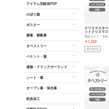
アイテム別販促POP
のぼり旗
すべてののぼり旗
セールのぼり旗
レギュラーのぼり旗
ホテルのぼり旗
リサイクルのぼり旗
ドラッグ薬局のぼり旗
美容のぼり旗
物販のぼり旗
飲食のぼり旗
不動産・車のぼり旗
春のぼり旗
夏のぼり旗
秋のぼり旗
冬のぼり旗
ハロウィンのぼり旗
ポスター
クリスマスタペ
▽季節から選ぶ
すべてのポスター
パラポスター（横長）
テーマポスター（正方形）
変形ポスター
セールポスター
∟春ポスター
∟夏ポスター
∟秋・ハロウィンポスター
∟冬・お正月・初売りポスター
∟クリスマスポスター
∟バレンタインポスター
ットクリスマス
横幕・横断幕
商品コード：
847
￥1,320
タペストリー
通常配送
すべてのタペストリー
防炎加工タペストリー（90×180cm）
∟春タペストリー
∟夏タペストリー
∟秋・ハロウィンタペストリー
∟冬・クリスマスタペストリー
∟お正月タペストリー
∟バレンタインデータペストリー
60cm幅タペストリー
45cm幅タペストリー
ワイドタペストリー
ペナント・旗
すべてのペナント・旗
ペナント
ビッグペナント
連旗・フラッグガーランド
すべての連旗・フラッグ
連続ペナント
フラッグガーランド
ウェーブペナント他
シート・幕
すべてのシート・幕
シート・ワゴン幕
テーブルクロス
デコレーションリボン
オープン幕・旭光幕
防炎加工