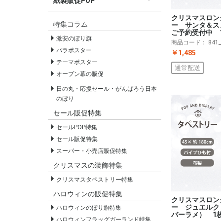
紙製販促POP
すべての紙製販促POP
セールPOP
クリスマスロン
特集コラム
ー サンタ＆ス
ご予約受付中 
激安のぼり旗
商品コード：
841
パラポスター
￥1,485
テーマポスター
通常配送
オープン幕の販促
日の丸・応援セール・がんばろう日本
のぼり
セール販促特集
セールPOP特集
セール販促特集
スーパー・小売店販促特集
クリスマスの装飾特集
クリスマスタペストリー特集
ハロウィンの販促特集
クリスマスロン
ー ジュエルク
ハロウィンのぼり旗特集
バーラメ） 1
ハロウィンフラッグガーランド特集