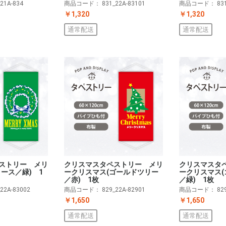
_21A-834
商品コード：
831_22A-83101
商品コード：
83
￥1,320
￥1,320
通常配送
通常配送
ストリー メリ
クリスマスタペストリー メリ
クリスマスタ
ース／緑) 1
ークリスマス(ゴールドツリー
ークリスマス
／赤) 1枚
／緑) 1枚
_22A-83002
商品コード：
829_22A-82901
商品コード：
82
￥1,650
￥1,650
通常配送
通常配送