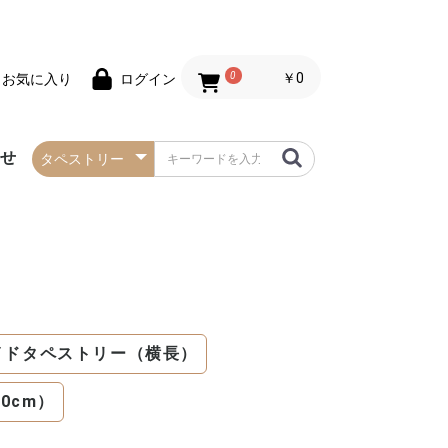
0
￥0
お気に入り
ログイン
わせ
春の防炎タペストリー
夏の防炎タペストリー
秋・ハロウィンの防炎
冬・クリスマスの防炎
お正月の防炎タペスト
バレンタインデーの防
セールの防炎タペスト
タペストリー
タペストリー
リー
炎タペストリー
リー
イドタペストリー（横長）
0cm）