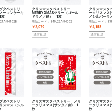
グタペストリ
クリスマスタ
クリスマスタペストリー
ノーマンケーキ
ークリスマス
MERRY XMASツリー（ゴール
1枚
／シルバーラメ
ドラメ／緑） 1枚
_21A-84102B
商品コード：
83
商品コード：
840_22A-84002
￥4,158
￥2,079
通常配送
通常配送
グタペストリ
クリスマスタペストリー メリ
クリスマスタ
リスマス（シル
ークリスマス(サンタ／赤) 1
ークリスマス(
枚
枚
枚