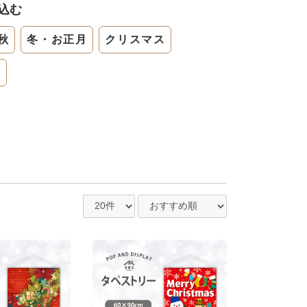
込む
秋
冬・お正月
クリスマス
ー