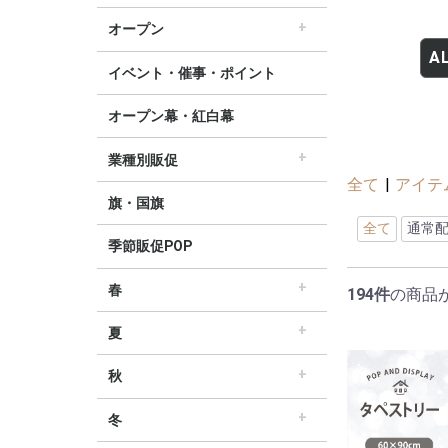
すべてのセール販促POP
セール・割引
∟セールのぼり旗
∟セールポスター
∟セールタペストリー
∟シンプルセール
∟プリズムセール
割引・値下げ・ＯＦＦ
創業祭・感謝祭・決算
閉店・売り尽くし
オープン
すべてのオープン販促POP
オープン・営業中
オープニングセール
リニューアルオープン
A
イベント・催事・ポイント
オープン幕・紅白幕
業種別販促
すべての業界別販促POP
レギュラー・オールシーズン販促
ホテル・宿泊販促
リサイクル・中古販売販促
ドラッグ薬局・薬局販促
理美容販促
飲食店販促
物販・小売店販促
不動産・車販促
全て
|
アイテ
旗・国旗
全て
通常
季節販促POP
春
194件
の商品
すべての春の販促POP
春・スプリング
バレンタインデー・ホワイトデー
母の日・父の日
スプリングセール
夏
すべての夏の販促POP
夏・サマー
七夕
サマーセール
秋
すべての秋の販促POP
秋・オータム
ハロウィン
オータムセール
冬
すべての冬の販促POP
冬・ウィンター
クリスマス
歳末・お正月
ウィンターセール