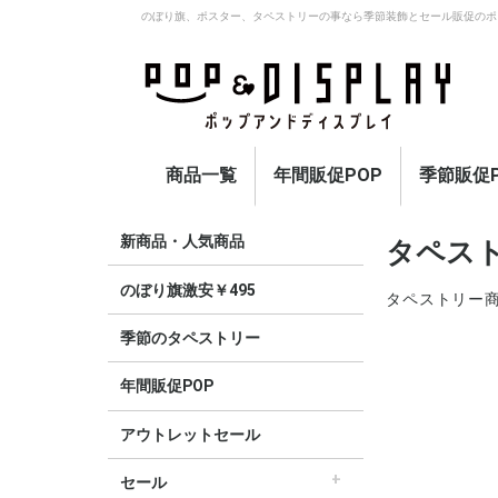
のぼり旗、ポスター、タペストリーの事なら季節装飾とセール販促のポ
商品一覧
年間販促POP
季節販促P
アウトレットセール
のぼり旗激安￥495〜
セール
オープン
イベント・催事・ポイ
オープン幕・紅白幕
業種別販促
旗・国旗
春
夏
秋
冬
定番
新商品・人気商品
タペス
ント
のぼり旗激安￥495
タペストリー
季節のタペストリー
年間販促POP
アウトレットセール
セール