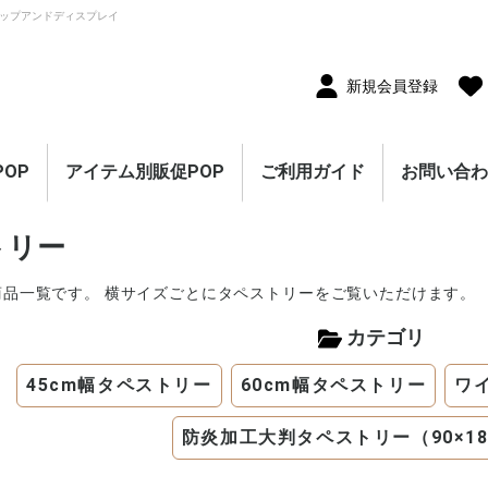
ップアンドディスプレイ
新規会員登録
OP
アイテム別販促POP
ご利用ガイド
お問い合
10枚セット
5枚セット
1枚（単品）
セール・割引
割引・値下げ・％OFF
創業祭・感謝祭・決算
閉店・売り尽くし
オープン・営業中
オープニングセール
リニューアルオープン
レギュラー・オールシ
ホテル・宿泊販促
リサイクル・中古販売
ドラッグ・薬局販促
理美容販促
飲食店販促
物販・小売店販促
不動産・車販促
のぼり旗
ポスター
横幕・横断幕
ペナント・旗
タペストリー
シート・幕
連続ペナント・フラッ
オープン幕・旭光幕
紙製POP・ショーカー
防炎加工付き商品
春・スプリング
バレンタインデー・ホ
母の日・父の日
スプリングセール
夏・サマー
七夕
サマーセール
秋・オータム
ハロウィン
オータムセール
冬・ウインター
クリスマス
歳末・お正月
ウインターセール
セールのぼり旗
セールポスター
セールタペストリー
シンプルセール
プリズムセール
セールのぼり旗
レギュラーのぼり旗
ホテル・宿泊のぼり旗
リサイクル・中古販売
ドラッグ・薬局のぼり
理美容のぼり旗
物販・小売のぼり旗
飲食店のぼり旗
不動産・車のぼり旗
春・スプリングのぼり
夏・サマーのぼり旗
秋・オータムのぼり旗
冬・ウィンターのぼり
ハロウィンのぼり旗
クリスマスのぼり旗
お正月のぼり旗
歳末セールのぼり旗
パラポスター（横長）
テーマポスター（正方
変形ポスター
セール・オープン・販
春のポスター
夏のポスター
秋・ハロウィンのポス
冬・お正月・初売りの
クリスマスのポスター
バレンタイン・ホワイ
ペナント
ビッグペナント
45cm幅タペストリー
60cm幅タペストリー
ワイドタペストリー
防炎タペストリー
シート・ワゴン幕
テーブルクロス
デコレーションリボン
連続ペナント
フラッグガーランド
ウェーブペナント他
セールPOP
トリー
ーズン販促
販促
グガーランド
ド
ワイトデー
のぼり旗
旗
旗
旗
形）
促ポスター
ター
ポスター
トデーのポスター
（90×180cm）
商品一覧です。 横サイズごとにタペストリーをご覧いただけます。
カテゴリ
45cm幅タペストリー
60cm幅タペストリー
ワ
防炎加工大判タペストリー（90×18