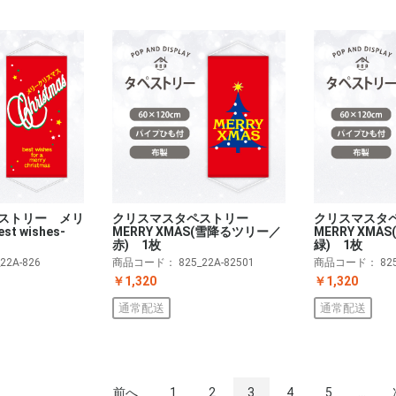
ストリー メリ
クリスマスタペストリー
クリスマスタ
t wishes-
MERRY XMAS(雪降るツリー／
MERRY XM
赤) 1枚
緑) 1枚
_22A-826
商品コード：
825_22A-82501
商品コード：
82
￥1,320
￥1,320
通常配送
通常配送
前へ
1
2
3
4
5
...