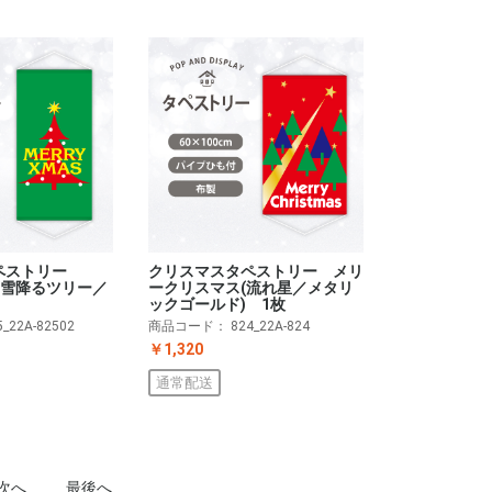
ペストリー
クリスマスタペストリー メリ
AS(雪降るツリー／
ークリスマス(流れ星／メタリ
ックゴールド) 1枚
5_22A-82502
商品コード：
824_22A-824
￥1,320
通常配送
次へ
最後へ