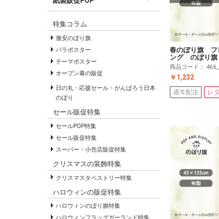
紙製販促POP
すべての紙製販促POP
セールPOP
特集コラム
激安のぼり旗
春のぼり旗 フ
パラポスター
ング のぼり旗
テーマポスター
商品コード：
466
オープン幕の販促
￥1,232
日の丸・応援セール・がんばろう日本
通常配送
レ
のぼり
セール販促特集
セールPOP特集
セール販促特集
スーパー・小売店販促特集
クリスマスの装飾特集
クリスマスタペストリー特集
ハロウィンの販促特集
ハロウィンのぼり旗特集
ハロウィンフラッグガーランド特集