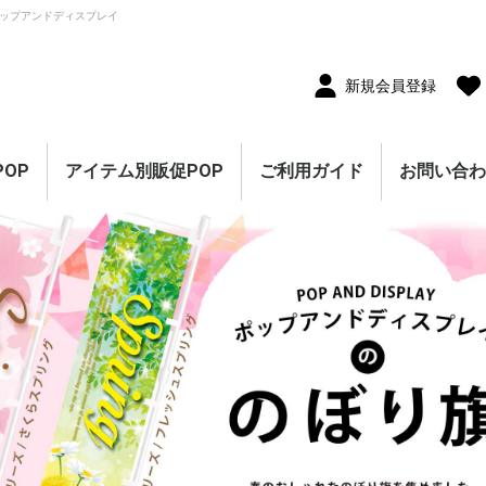
ップアンドディスプレイ
新規会員登録
OP
アイテム別販促POP
ご利用ガイド
お問い合
10枚セット
5枚セット
1枚（単品）
セール・割引
割引・値下げ・％OFF
創業祭・感謝祭・決算
閉店・売り尽くし
オープン・営業中
オープニングセール
リニューアルオープン
レギュラー・オールシ
ホテル・宿泊販促
リサイクル・中古販売
ドラッグ・薬局販促
理美容販促
飲食店販促
物販・小売店販促
不動産・車販促
のぼり旗
ポスター
横幕・横断幕
ペナント・旗
タペストリー
シート・幕
連続ペナント・フラッ
オープン幕・旭光幕
紙製POP・ショーカー
防炎加工付き商品
春・スプリング
バレンタインデー・ホ
母の日・父の日
スプリングセール
夏・サマー
七夕
サマーセール
秋・オータム
ハロウィン
オータムセール
冬・ウインター
クリスマス
歳末・お正月
ウインターセール
セールのぼり旗
セールポスター
セールタペストリー
シンプルセール
プリズムセール
セールのぼり旗
レギュラーのぼり旗
ホテル・宿泊のぼり旗
リサイクル・中古販売
ドラッグ・薬局のぼり
理美容のぼり旗
物販・小売のぼり旗
飲食店のぼり旗
不動産・車のぼり旗
春・スプリングのぼり
夏・サマーのぼり旗
秋・オータムのぼり旗
冬・ウィンターのぼり
ハロウィンのぼり旗
クリスマスのぼり旗
お正月のぼり旗
歳末セールのぼり旗
パラポスター（横長）
テーマポスター（正方
変形ポスター
セール・オープン・販
春のポスター
夏のポスター
秋・ハロウィンのポス
冬・お正月・初売りの
クリスマスのポスター
バレンタイン・ホワイ
ペナント
ビッグペナント
45cm幅タペストリー
60cm幅タペストリー
ワイドタペストリー
防炎タペストリー
シート・ワゴン幕
テーブルクロス
デコレーションリボン
連続ペナント
フラッグガーランド
ウェーブペナント他
セールPOP
ーズン販促
販促
グガーランド
ド
ワイトデー
のぼり旗
旗
旗
旗
形）
促ポスター
ター
ポスター
トデーのポスター
（90×180cm）