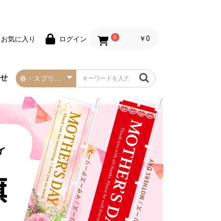
0
￥0
お気に入り
ログイン
わせ
春の防炎タペストリー
夏の防炎タペストリー
秋・ハロウィンの防炎
冬・クリスマスの防炎
お正月の防炎タペスト
バレンタインデーの防
セールの防炎タペスト
タペストリー
タペストリー
リー
炎タペストリー
リー