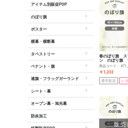
アイテム別販促POP
のぼり旗
すべてののぼり旗
セールのぼり旗
レギュラーのぼり旗
ホテルのぼり旗
リサイクルのぼり旗
ドラッグ薬局のぼり旗
美容のぼり旗
物販のぼり旗
飲食のぼり旗
不動産・車のぼり旗
春のぼり旗
夏のぼり旗
秋のぼり旗
冬のぼり旗
ハロウィンのぼり旗
ポスター
▽季節から選ぶ
すべてのポスター
パラポスター（横長）
テーマポスター（正方形）
変形ポスター
セールポスター
∟春ポスター
∟夏ポスター
∟秋・ハロウィンポスター
∟冬・お正月・初売りポスター
∟クリスマスポスター
∟バレンタインポスター
横幕・横断幕
タペストリー
春のぼり旗 ス
ン のぼり旗 
すべてのタペストリー
防炎加工タペストリー（90×180cm）
∟春タペストリー
∟夏タペストリー
∟秋・ハロウィンタペストリー
∟冬・クリスマスタペストリー
∟お正月タペストリー
∟バレンタインデータペストリー
60cm幅タペストリー
45cm幅タペストリー
ワイドタペストリー
商品コード：
471
ペナント・旗
￥1,232
すべてのペナント・旗
ペナント
ビッグペナント
連旗・フラッグガーランド
通常配送
レ
すべての連旗・フラッグ
連続ペナント
フラッグガーランド
ウェーブペナント他
シート・幕
すべてのシート・幕
シート・ワゴン幕
テーブルクロス
デコレーションリボン
オープン幕・旭光幕
防炎加工
販売