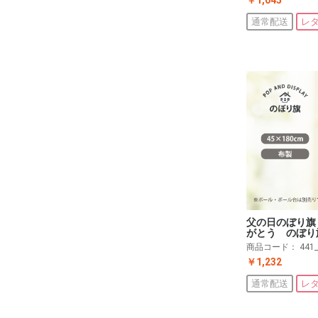
通常配送
レ
父の日のぼり旗
がとう のぼり
商品コード：
441
￥1,232
通常配送
レ