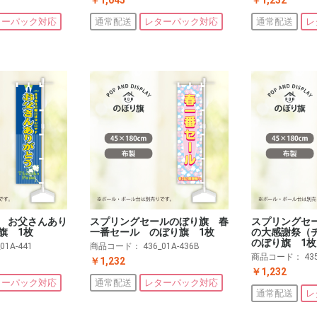
ターパック対応
通常配送
レターパック対応
通常配送
レ
 お父さんあり
スプリングセールのぼり旗 春
スプリングセ
旗 1枚
一番セール のぼり旗 1枚
の大感謝祭（
のぼり旗 1枚
_01A-441
商品コード：
436_01A-436B
商品コード：
43
￥1,232
￥1,232
ターパック対応
通常配送
レターパック対応
通常配送
レ