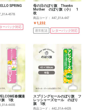
LLO SPRING
母の日のぼり旗 Thanks
Mother のぼり旗（小） 1
枚
7_01A-457B
商品コード：
447_01A-447
￥1,232
ターパック対応
通常配送
レターパック対応
ELCOME春爛漫
スプリングセールのぼり旗 フ
り旗 1枚
レッシャーズセール のぼり
旗 1枚
3_01A-443B
商品コード：
442_01A-442B