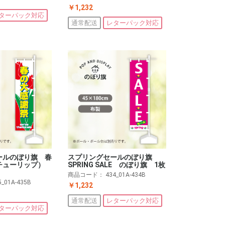
￥1,232
ターパック対応
通常配送
レターパック対応
ールのぼり旗 春
スプリングセールのぼり旗
チューリップ）
SPRING SALE のぼり旗 1枚
商品コード：
434_01A-434B
5_01A-435B
￥1,232
通常配送
レターパック対応
ターパック対応