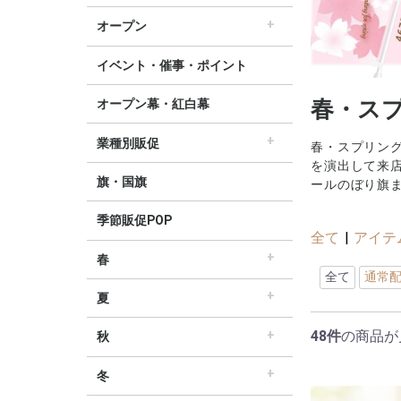
すべてのセール販促POP
セール・割引
∟セールのぼり旗
∟セールポスター
∟セールタペストリー
∟シンプルセール
∟プリズムセール
割引・値下げ・ＯＦＦ
創業祭・感謝祭・決算
閉店・売り尽くし
オープン
すべてのオープン販促POP
オープン・営業中
オープニングセール
リニューアルオープン
イベント・催事・ポイント
春・ス
オープン幕・紅白幕
業種別販促
春・スプリン
すべての業界別販促POP
レギュラー・オールシーズン販促
ホテル・宿泊販促
リサイクル・中古販売販促
ドラッグ薬局・薬局販促
理美容販促
飲食店販促
物販・小売店販促
不動産・車販促
を演出して来
旗・国旗
ールのぼり旗
季節販促POP
全て
|
アイテ
春
全て
通常
すべての春の販促POP
春・スプリング
バレンタインデー・ホワイトデー
母の日・父の日
スプリングセール
夏
すべての夏の販促POP
夏・サマー
七夕
サマーセール
48件
の商品が
秋
すべての秋の販促POP
秋・オータム
ハロウィン
オータムセール
冬
すべての冬の販促POP
冬・ウィンター
クリスマス
歳末・お正月
ウィンターセール