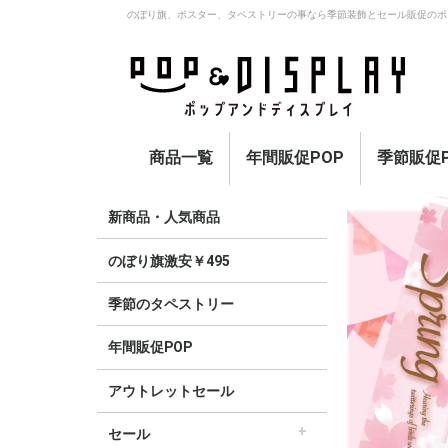
のぼり旗、ポスター、タペストリーの事なら季節装飾とセール販促のポ
商品一覧
年間販促POP
季節販促P
アウトレットセール
のぼり旗激安￥495〜
セール
オープン
イベント・催事・ポイ
オープン幕・紅白幕
業種別販促
旗・国旗
春
夏
秋
冬
定番
新商品・人気商品
ント
のぼり旗激安￥495
季節のタペストリー
年間販促POP
アウトレットセール
セール