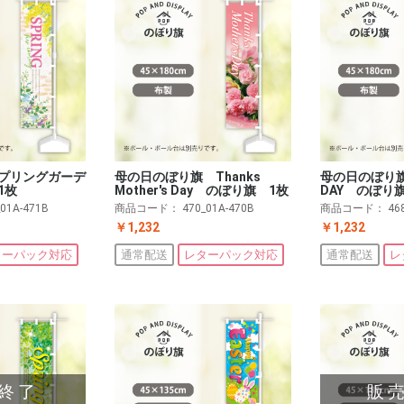
プリングガーデ
母の日のぼり旗 Thanks
母の日のぼり旗 
1枚
Mother's Day のぼり旗 1枚
DAY のぼり
_01A-471B
商品コード：
470_01A-470B
商品コード：
46
￥1,232
￥1,232
ターパック対応
通常配送
レターパック対応
通常配送
レ
終了
販