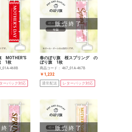
販売終了
MOTHER'S
春のぼり旗 桜スプリング の
旗 1枚
ぼり旗 1枚
8_01A-468B
商品コード：
467_01A-467B
￥1,232
ターパック対応
通常配送
レターパック対応
売終了
販売終了