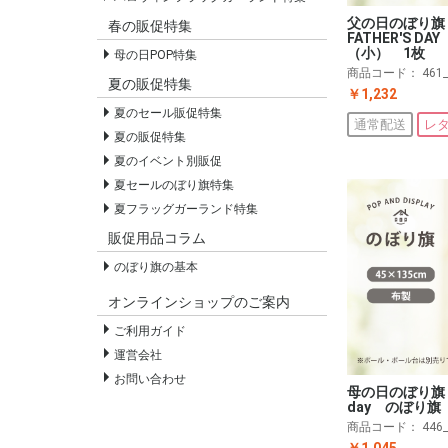
父の日のぼり旗 
春の販促特集
FATHER'S D
（小） 1枚
母の日POP特集
商品コード：
461
夏の販促特集
￥1,232
夏のセール販促特集
通常配送
レ
夏の販促特集
夏のイベント別販促
夏セールのぼり旗特集
夏フラッグガーランド特集
販促用品コラム
のぼり旗の基本
オンラインショップのご案内
ご利用ガイド
運営会社
お問い合わせ
母の日のぼり旗 
day のぼり旗
商品コード：
446
￥1,045