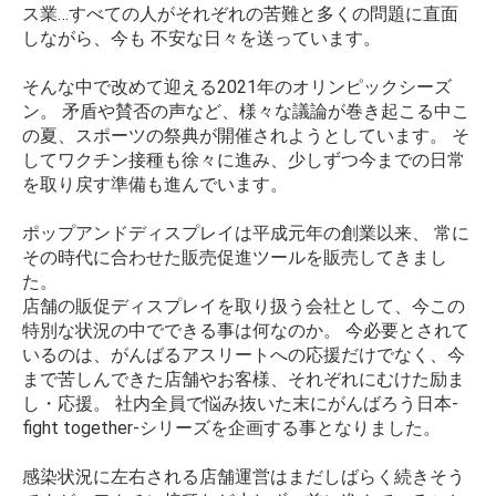
ス業…すべての人がそれぞれの苦難と多くの問題に直面
しながら、今も 不安な日々を送っています。
そんな中で改めて迎える2021年のオリンピックシーズ
ン。 矛盾や賛否の声など、様々な議論が巻き起こる中こ
の夏、スポーツの祭典が開催されようとしています。 そ
してワクチン接種も徐々に進み、少しずつ今までの日常
を取り戻す準備も進んでいます。
ポップアンドディスプレイは平成元年の創業以来、 常に
その時代に合わせた販売促進ツールを販売してきまし
た。
店舗の販促ディスプレイを取り扱う会社として、今この
特別な状況の中でできる事は何なのか。 今必要とされて
いるのは、がんばるアスリートへの応援だけでなく、今
まで苦しんできた店舗やお客様、それぞれにむけた励ま
し・応援。 社内全員で悩み抜いた末にがんばろう日本-
fight together-シリーズを企画する事となりました。
感染状況に左右される店舗運営はまだしばらく続きそう