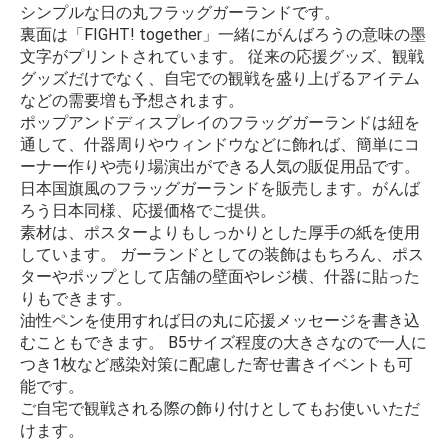
シンプルな日の丸フラッグガーランドです。
裏面は「FIGHT! together」一緒にがんばろうの意味の墨
文字がプリントされています。 従来の応援グッズ、観戦
グッズだけでなく、自宅での観戦を盛り上げるアイテム
などの需要増も予想されます。
ポップアンドディスプレイのフラッグガーランドは紐を
通して、什器周りやウィンドウなどに飾れば、簡単にコ
ーナー作りや売り場演出ができる人気の販促用品です。
日本国旗風のフラッグガーランドを販売します。がんば
ろう日本同様、応援価格でご提供。
素材は、ポスターよりもしっかりとした厚手の紙を使用
しています。 ガーランドとしての装飾はもちろん、ポス
ターやポップとして店舗の壁面やレジ横、什器に貼った
りもできます。
油性ペンを使用すれば日の丸に応援メッセージを書き込
むこともできます。 B5サイズ程度の大きさなので一人に
つき1枚など感染対策に配慮した寄せ書きイベントも可
能です。
ご自宅で観戦される際の飾り付けとしてもお使いいただ
けます。