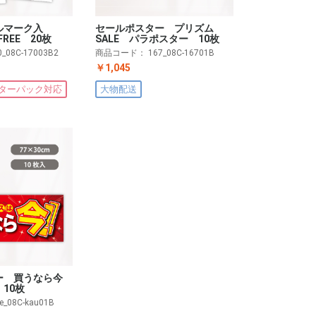
ルマーク入
セールポスター プリズム
FREE 20枚
SALE パラポスター 10枚
0_08C-17003B2
商品コード：
167_08C-16701B
￥1,045
ターパック対応
大物配送
ー 買うなら今
10枚
le_08C-kau01B