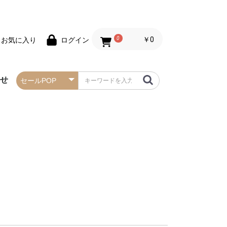
0
￥0
お気に入り
ログイン
わせ
春の防炎タペストリー
夏の防炎タペストリー
秋・ハロウィンの防炎
冬・クリスマスの防炎
お正月の防炎タペスト
バレンタインデーの防
セールの防炎タペスト
タペストリー
タペストリー
リー
炎タペストリー
リー