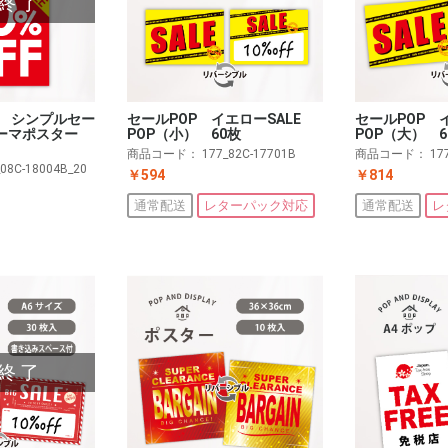
終了
 シンプルセー
セールPOP 
セールPOP イエローSALE
 テーマポスター
POP（大） 6
POP（小） 60枚
商品コード：
17
商品コード：
177_82C-17701B
_08C-18004B_20
￥814
￥594
通常配送
レ
通常配送
レターパック対応
終了