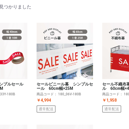
見つかりました
シンプルセール
セールビニール幕 シンプルセ
セール不織布
M
ール 60cm幅×25M
ル 60cm幅×
_33Y-180B
商品コード：
180_06V-180B
商品コード：
18
￥4,994
￥1,958
通常配送
通常配送