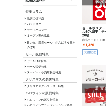
販売
紙製販促POP
すべての紙製販促POP
セールPOP
特集コラム
激安のぼり旗
パラポスター
セールポスター
テーマポスター
ル50%OFF
20枚
オープン幕の販促
商品コード：
180
日の丸・応援セール・がんばろう日本
￥1,320
のぼり
大物配送
セール販促特集
セールPOP特集
セール販促特集
スーパー・小売店販促特集
クリスマスの装飾特集
クリスマスタペストリー特集
販売
ハロウィンの販促特集
ハロウィンのぼり旗特集
ハロウィンフラッグガーランド特集