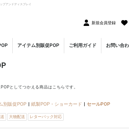
ップアンドディスプレイ
新規会員登録
OP
アイテム別販促POP
ご利用ガイド
お問い合
10枚セット
5枚セット
1枚（単品）
セール・割引
割引・値下げ・％OFF
創業祭・感謝祭・決算
閉店・売り尽くし
オープン・営業中
オープニングセール
リニューアルオープン
レギュラー・オールシ
ホテル・宿泊販促
リサイクル・中古販売
ドラッグ・薬局販促
理美容販促
飲食店販促
物販・小売店販促
不動産・車販促
のぼり旗
ポスター
横幕・横断幕
ペナント・旗
タペストリー
シート・幕
連続ペナント・フラッ
オープン幕・旭光幕
紙製POP・ショーカー
防炎加工付き商品
春・スプリング
バレンタインデー・ホ
母の日・父の日
スプリングセール
夏・サマー
七夕
サマーセール
秋・オータム
ハロウィン
オータムセール
冬・ウインター
クリスマス
歳末・お正月
ウインターセール
セールのぼり旗
セールポスター
セールタペストリー
シンプルセール
プリズムセール
セールのぼり旗
レギュラーのぼり旗
ホテル・宿泊のぼり旗
リサイクル・中古販売
ドラッグ・薬局のぼり
理美容のぼり旗
物販・小売のぼり旗
飲食店のぼり旗
不動産・車のぼり旗
春・スプリングのぼり
夏・サマーのぼり旗
秋・オータムのぼり旗
冬・ウィンターのぼり
ハロウィンのぼり旗
クリスマスのぼり旗
お正月のぼり旗
歳末セールのぼり旗
パラポスター（横長）
テーマポスター（正方
変形ポスター
セール・オープン・販
春のポスター
夏のポスター
秋・ハロウィンのポス
冬・お正月・初売りの
クリスマスのポスター
バレンタイン・ホワイ
ペナント
ビッグペナント
45cm幅タペストリー
60cm幅タペストリー
ワイドタペストリー
防炎タペストリー
シート・ワゴン幕
テーブルクロス
デコレーションリボン
連続ペナント
フラッグガーランド
ウェーブペナント他
セールPOP
OP
ーズン販促
販促
グガーランド
ド
ワイトデー
のぼり旗
旗
旗
旗
形）
促ポスター
ター
ポスター
トデーのポスター
（90×180cm）
POPとしてつかえる商品はこちらです。
ム別販促POP
|
紙製POP・ショーカード
|
セールPOP
配送
大物配送
レターパック対応