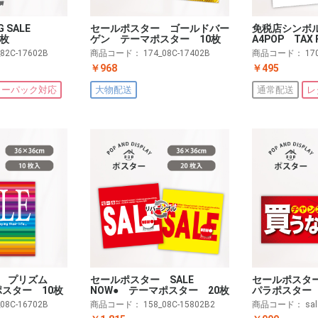
G SALE
セールポスター ゴールドバー
免税店シンボ
0枚
ゲン テーマポスター 10枚
A4POP TAX 
_82C-17602B
商品コード：
174_08C-17402B
商品コード：
17
￥968
￥495
ターパック対応
大物配送
通常配送
レ
 プリズム
セールポスター SALE
セールポスタ
ポスター 10枚
NOW● テーマポスター 20枚
パラポスター 
_08C-16702B
商品コード：
158_08C-15802B2
商品コード：
sa