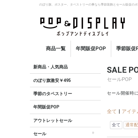
のぼり旗、ポスター、タペストリーの事なら季節装飾とセール販促のポ
商品一覧
年間販促POP
季節販促P
アウトレットセール
のぼり旗激安￥495〜
セール
オープン
イベント・催事・ポイ
オープン幕・紅白幕
業種別販促
旗・国旗
春
夏
秋
冬
定番
新商品・人気商品
SALE P
ント
セールPOP
のぼり旗激安￥495
セール開催時に
季節のタペストリー
年間販促POP
全て
|
アイテ
アウトレットセール
全て
通常
セール