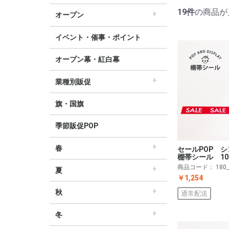
すべてのセール販促POP
セール・割引
∟セールのぼり旗
∟セールポスター
∟セールタペストリー
∟シンプルセール
∟プリズムセール
割引・値下げ・ＯＦＦ
創業祭・感謝祭・決算
閉店・売り尽くし
19件
の商品が
オープン
すべてのオープン販促POP
オープン・営業中
オープニングセール
リニューアルオープン
イベント・催事・ポイント
オープン幕・紅白幕
業種別販促
すべての業界別販促POP
レギュラー・オールシーズン販促
ホテル・宿泊販促
リサイクル・中古販売販促
ドラッグ薬局・薬局販促
理美容販促
飲食店販促
物販・小売店販促
不動産・車販促
旗・国旗
季節販促POP
春
セールPOP 
棚帯シール 10
すべての春の販促POP
春・スプリング
バレンタインデー・ホワイトデー
母の日・父の日
スプリングセール
商品コード：
180
夏
￥1,254
すべての夏の販促POP
夏・サマー
七夕
サマーセール
秋
通常配送
すべての秋の販促POP
秋・オータム
ハロウィン
オータムセール
冬
すべての冬の販促POP
冬・ウィンター
クリスマス
歳末・お正月
ウィンターセール