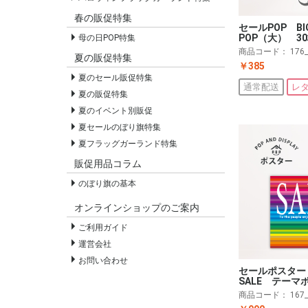
春の販促特集
セールPOP BI
POP（大） 3
母の日POP特集
商品コード：
176
夏の販促特集
￥385
夏のセール販促特集
通常配送
レ
夏の販促特集
夏のイベント別販促
夏セールのぼり旗特集
夏フラッグガーランド特集
販促用品コラム
のぼり旗の基本
オンラインショップのご案内
ご利用ガイド
運営会社
お問い合わせ
セールポスター
SALE テーマ
商品コード：
167