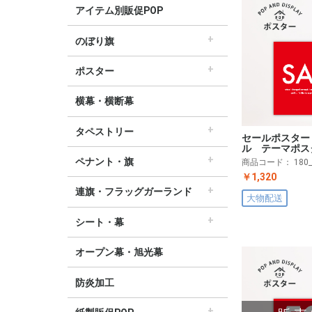
アイテム別販促POP
のぼり旗
すべてののぼり旗
セールのぼり旗
レギュラーのぼり旗
ホテルのぼり旗
リサイクルのぼり旗
ドラッグ薬局のぼり旗
美容のぼり旗
物販のぼり旗
飲食のぼり旗
不動産・車のぼり旗
春のぼり旗
夏のぼり旗
秋のぼり旗
冬のぼり旗
ハロウィンのぼり旗
ポスター
▽季節から選ぶ
すべてのポスター
パラポスター（横長）
テーマポスター（正方形）
変形ポスター
セールポスター
∟春ポスター
∟夏ポスター
∟秋・ハロウィンポスター
∟冬・お正月・初売りポスター
∟クリスマスポスター
∟バレンタインポスター
横幕・横断幕
タペストリー
セールポスター
すべてのタペストリー
防炎加工タペストリー（90×180cm）
∟春タペストリー
∟夏タペストリー
∟秋・ハロウィンタペストリー
∟冬・クリスマスタペストリー
∟お正月タペストリー
∟バレンタインデータペストリー
60cm幅タペストリー
45cm幅タペストリー
ワイドタペストリー
ル テーマポス
ペナント・旗
商品コード：
180
￥1,320
すべてのペナント・旗
ペナント
ビッグペナント
連旗・フラッグガーランド
大物配送
すべての連旗・フラッグ
連続ペナント
フラッグガーランド
ウェーブペナント他
シート・幕
すべてのシート・幕
シート・ワゴン幕
テーブルクロス
デコレーションリボン
オープン幕・旭光幕
防炎加工