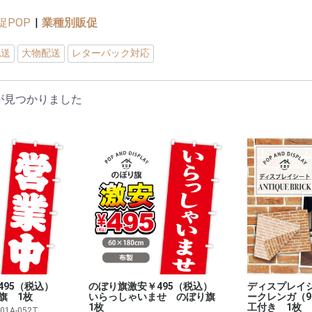
促POP
|
業種別販促
配送
大物配送
レターパック対応
が見つかりました
495（税込）
のぼり旗激安￥495（税込）
ディスプレイ
旗 1枚
いらっしゃいませ のぼり旗
ークレンガ（9
1枚
工付き 1枚
_01A-052T