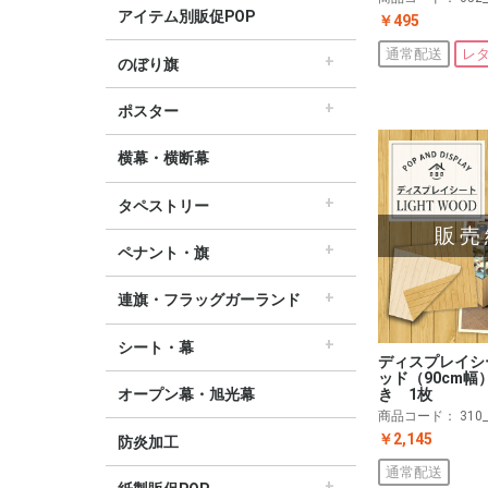
アイテム別販促POP
￥495
通常配送
レ
のぼり旗
すべてののぼり旗
セールのぼり旗
レギュラーのぼり旗
ホテルのぼり旗
リサイクルのぼり旗
ドラッグ薬局のぼり旗
美容のぼり旗
物販のぼり旗
飲食のぼり旗
不動産・車のぼり旗
春のぼり旗
夏のぼり旗
秋のぼり旗
冬のぼり旗
ハロウィンのぼり旗
ポスター
▽季節から選ぶ
すべてのポスター
パラポスター（横長）
テーマポスター（正方形）
変形ポスター
セールポスター
∟春ポスター
∟夏ポスター
∟秋・ハロウィンポスター
∟冬・お正月・初売りポスター
∟クリスマスポスター
∟バレンタインポスター
横幕・横断幕
タペストリー
すべてのタペストリー
防炎加工タペストリー（90×180cm）
∟春タペストリー
∟夏タペストリー
∟秋・ハロウィンタペストリー
∟冬・クリスマスタペストリー
∟お正月タペストリー
∟バレンタインデータペストリー
60cm幅タペストリー
45cm幅タペストリー
ワイドタペストリー
販売
ペナント・旗
すべてのペナント・旗
ペナント
ビッグペナント
連旗・フラッグガーランド
すべての連旗・フラッグ
連続ペナント
フラッグガーランド
ウェーブペナント他
シート・幕
ディスプレイシ
すべてのシート・幕
シート・ワゴン幕
テーブルクロス
デコレーションリボン
ッド（90cm幅
き 1枚
オープン幕・旭光幕
商品コード：
310
￥2,145
防炎加工
通常配送