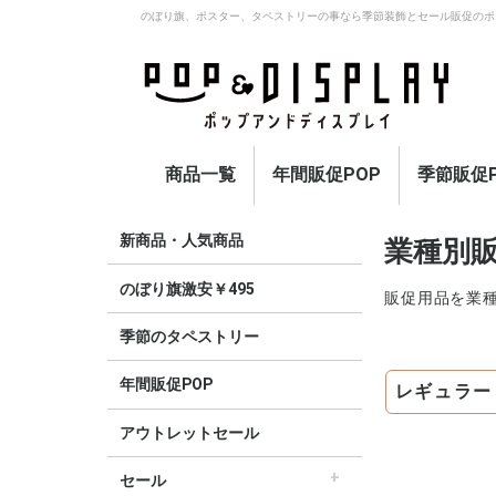
のぼり旗、ポスター、タペストリーの事なら季節装飾とセール販促のポ
商品一覧
年間販促POP
季節販促P
アウトレットセール
のぼり旗激安￥495〜
セール
オープン
イベント・催事・ポイ
オープン幕・紅白幕
業種別販促
旗・国旗
春
夏
秋
冬
定番
新商品・人気商品
業種別販
ント
のぼり旗激安￥495
販促用品を業
季節のタペストリー
年間販促POP
レギュラー
アウトレットセール
セール