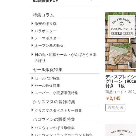
紙製販促POP
すべての紙製販促POP
セールPOP
特集コラム
激安のぼり旗
パラポスター
テーマポスター
オープン幕の販促
日の丸・応援セール・がんばろう日本
のぼり
セール販促特集
ディスプレイシ
セールPOP特集
グリーン（90
セール販促特集
付き 1枚
商品コード：
302
スーパー・小売店販促特集
￥2,145
クリスマスの装飾特集
通常配送
クリスマスタペストリー特集
ハロウィンの販促特集
ハロウィンのぼり旗特集
ハロウィンフラッグガーランド特集