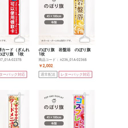
聯カード（ぎんれ
のぼり旗 岩盤浴 のぼり旗
のぼり旗 1枚
1枚
37_01A-0237B
商品コード：
n236_01A-0236B
￥2,002
ターパック対応
通常配送
レターパック対応