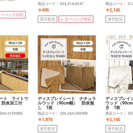
商品コード：
054_01A-054T
商品コード：
31
￥495
￥2,145
ターパック対応
通常配送
レターパック対応
通常配送
終了
ート ライトウ
ディスプレイシート ナチュラ
ディスプレイ
）防炎加工付
ルウッド（90cm幅） 防炎無
ウッド（90c
し 1枚
き 1枚
_06A-31090BB
商品コード：
306_06A-30690B
商品コード：
30
￥1,870
￥2,145
通常配送
通常配送