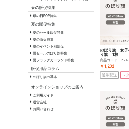
春の販促特集
母の日POP特集
夏の販促特集
夏のセール販促特集
夏の販促特集
夏のイベント別販促
のぼり旗 女子
夏セールのぼり旗特集
り旗 1枚
商品コード：
n24
夏フラッグガーランド特集
￥1,232
販促用品コラム
通常配送
レ
のぼり旗の基本
オンラインショップのご案内
ご利用ガイド
運営会社
お問い合わせ