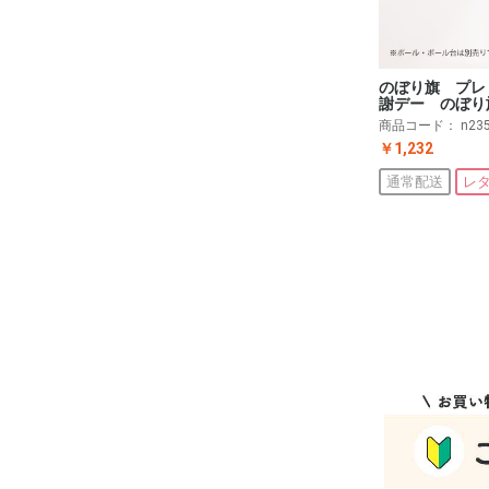
のぼり旗 プレ
謝デー のぼり
商品コード：
n23
￥1,232
通常配送
レ