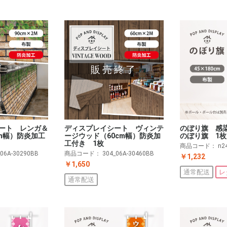
販売終了
ート レンガ＆
ディスプレイシート ヴィンテ
のぼり旗 感
cm幅）防炎加工
ージウッド（60cm幅）防炎加
のぼり旗 1枚
工付き 1枚
商品コード：
n2
_06A-30290BB
商品コード：
304_06A-30460BB
￥1,232
￥1,650
通常配送
レ
通常配送