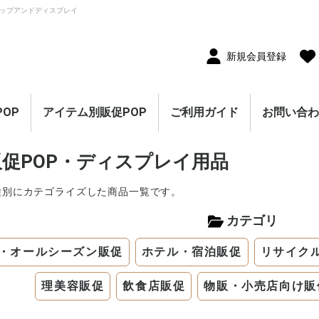
ップアンドディスプレイ
新規会員登録
OP
アイテム別販促POP
ご利用ガイド
お問い合
10枚セット
5枚セット
1枚（単品）
セール・割引
割引・値下げ・％OFF
創業祭・感謝祭・決算
閉店・売り尽くし
オープン・営業中
オープニングセール
リニューアルオープン
レギュラー・オールシ
ホテル・宿泊販促
リサイクル・中古販売
ドラッグ・薬局販促
理美容販促
飲食店販促
物販・小売店販促
不動産・車販促
のぼり旗
ポスター
横幕・横断幕
ペナント・旗
タペストリー
シート・幕
連続ペナント・フラッ
オープン幕・旭光幕
紙製POP・ショーカー
防炎加工付き商品
春・スプリング
バレンタインデー・ホ
母の日・父の日
スプリングセール
夏・サマー
七夕
サマーセール
秋・オータム
ハロウィン
オータムセール
冬・ウインター
クリスマス
歳末・お正月
ウインターセール
セールのぼり旗
セールポスター
セールタペストリー
シンプルセール
プリズムセール
セールのぼり旗
レギュラーのぼり旗
ホテル・宿泊のぼり旗
リサイクル・中古販売
ドラッグ・薬局のぼり
理美容のぼり旗
物販・小売のぼり旗
飲食店のぼり旗
不動産・車のぼり旗
春・スプリングのぼり
夏・サマーのぼり旗
秋・オータムのぼり旗
冬・ウィンターのぼり
ハロウィンのぼり旗
クリスマスのぼり旗
お正月のぼり旗
歳末セールのぼり旗
パラポスター（横長）
テーマポスター（正方
変形ポスター
セール・オープン・販
春のポスター
夏のポスター
秋・ハロウィンのポス
冬・お正月・初売りの
クリスマスのポスター
バレンタイン・ホワイ
ペナント
ビッグペナント
45cm幅タペストリー
60cm幅タペストリー
ワイドタペストリー
防炎タペストリー
シート・ワゴン幕
テーブルクロス
デコレーションリボン
連続ペナント
フラッグガーランド
ウェーブペナント他
セールPOP
促POP・ディスプレイ用品
ーズン販促
販促
グガーランド
ド
ワイトデー
のぼり旗
旗
旗
旗
形）
促ポスター
ター
ポスター
トデーのポスター
（90×180cm）
種別にカテゴライズした商品一覧です。
カテゴリ
・オールシーズン販促
ホテル・宿泊販促
リサイク
理美容販促
飲食店販促
物販・小売店向け販