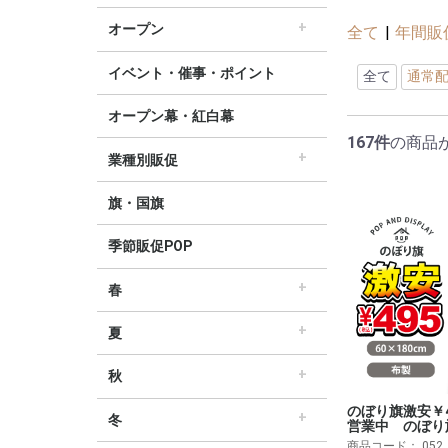
すべてのセール販促POP
セール・割引
∟セールのぼり旗
∟セールポスター
∟セールタペストリー
∟シンプルセール
∟プリズムセール
割引・値下げ・ＯＦＦ
創業祭・感謝祭・決算
閉店・売り尽くし
オープン
全て
|
年間販
すべてのオープン販促POP
オープン・営業中
オープニングセール
リニューアルオープン
イベント・催事・ポイント
全て
通常
オープン幕・紅白幕
167件
の商品
業種別販促
すべての業界別販促POP
レギュラー・オールシーズン販促
ホテル・宿泊販促
リサイクル・中古販売販促
ドラッグ薬局・薬局販促
理美容販促
飲食店販促
物販・小売店販促
不動産・車販促
旗・国旗
季節販促POP
春
すべての春の販促POP
春・スプリング
バレンタインデー・ホワイトデー
母の日・父の日
スプリングセール
夏
すべての夏の販促POP
夏・サマー
七夕
サマーセール
秋
すべての秋の販促POP
秋・オータム
ハロウィン
オータムセール
のぼり旗激安￥
冬
営業中 のぼり
すべての冬の販促POP
冬・ウィンター
クリスマス
歳末・お正月
ウィンターセール
商品コード：
052