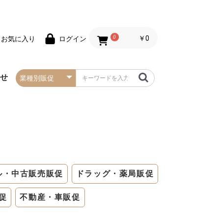
0
￥0
お気に入り
ログイン
わせ
春の防炎タペストリー
夏の防炎タペストリー
秋・ハロウィンの防炎
冬・クリスマスの防炎
お正月の防炎タペスト
バレンタインデーの防
セールの防炎タペスト
タペストリー
タペストリー
リー
炎タペストリー
リー
ル・中古販売販促
ドラッグ・薬局販促
促
不動産・車販促