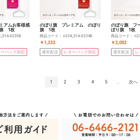
ミアムお客様感
のぼり旗 プレミアム のぼり
のぼり旗 フ
旗 1枚
旗 1枚
ぼり旗 1枚
5_01A-0235B
商品コード：
n234_01A-0234B
商品コード：
n2
￥1,232
￥2,002
ターパック対応
通常配送
レターパック対応
通常配送
レ
1
2
3
4
5
...
次へ