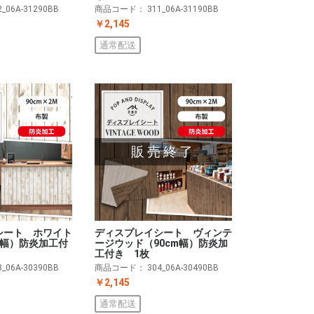
2_06A-31290BB
商品コード：
311_06A-31190BB
￥2,145
通常配送
販売終了
シート ホワイト
ディスプレイシート ヴィンテ
m幅）防炎加工付
ージウッド（90cm幅）防炎加
工付き 1枚
3_06A-30390BB
商品コード：
304_06A-30490BB
￥2,145
通常配送