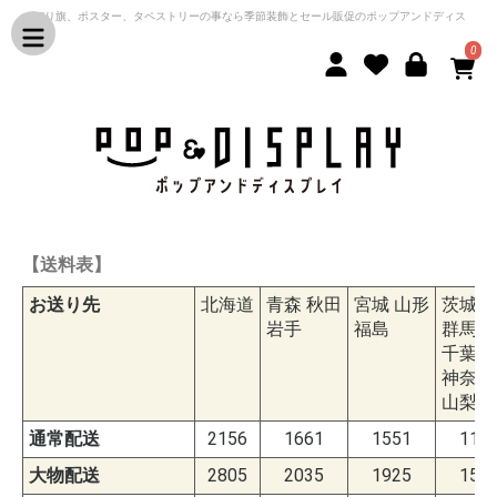
のぼり旗、ポスター、タペストリーの事なら季節装飾とセール販促のポップアンドディス
プレイ
0
【送料表】
お送り先
北海道
青森 秋田
宮城 山形
茨城 
岩手
福島
群馬 
千葉 
神奈川
山梨
通常配送
2156
1661
1551
113
大物配送
2805
2035
1925
156