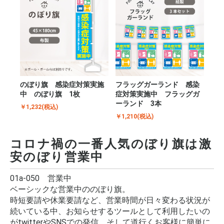
のぼり旗 感染症対策実施
フラッグガーランド 感染
中 のぼり旗 1枚
症対策実施中 フラッグガ
ーランド 3本
￥1,232(税込)
￥1,210(税込)
コロナ禍の一番人気のぼり旗は激
安のぼり営業中
01a-050 営業中
ベーシックな営業中ののぼり旗。
時短要請や休業要請など、営業時間が日々変わる状況が
続いている中、お知らせするツールとして利用したいの
がtwitterやSNSでの発信。そして道行くお客様に簡単に