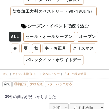
防炎加工大判タペストリー（90×180cm）
シーズン・イベントで絞り込む
ALL
セール・オールシーズン
オープン
春
夏
秋
冬・お正月
クリスマス
バレンタイン・ホワイトデー
全て
|
アイテム別販促POP
|
タペストリー
|
「-4」の検索結果
全て
通常配送
大物配送
レターパック対応
39件
の商品が見つかりました