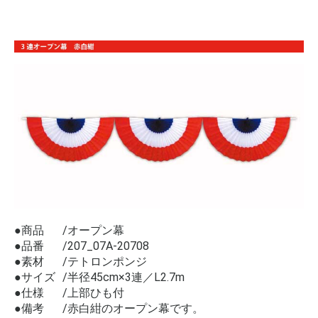
●商品
オープン幕
●品番
207_07A-20708
●素材
テトロンポンジ
●サイズ
半径45cm×3連／L2.7m
●仕様
上部ひも付
●備考
赤白紺のオープン幕です。