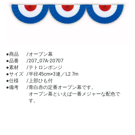
●商品
オープン幕
●品番
207_07A-20707
●素材
テトロンポンジ
●サイズ
半径45cm×3連／L2.7m
●仕様
上部ひも付
●備考
青白赤の定番オープン幕です。
オープン幕といえば一番メジャーな配色で
す。