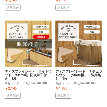
￥2,145
￥2,145
通常配送
通常配送
販売終了
ディスプレイシート ライトウ
ディスプレイシート ナチュラ
ッド（90cm幅）防炎加工付
ルウッド（90cm幅） 防炎無
き 1枚
し 1枚
商品コード：
310_06A-31090BB
商品コード：
306_06A-30690B
￥2,145
￥1,870
通常配送
通常配送