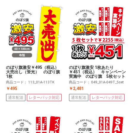
のぼり旗激安￥495（税込）
のぼり旗激安 1枚あたり
大売出し（蛍光） のぼり旗
￥451（税込） キャンペーン
1枚
実施中 のぼり旗 5枚セット
商品コード：
113_01A-113TK
商品コード：
049_01A-049T_5set
￥495
￥2,481
通常配送
レターパック対応
通常配送
レターパック対応