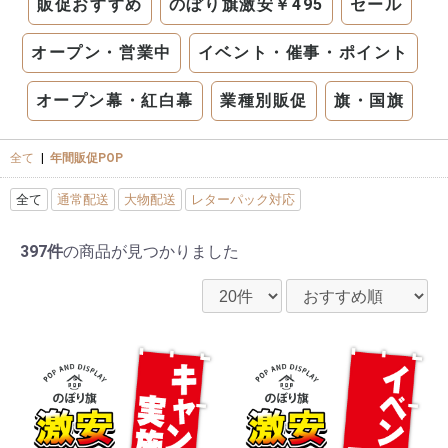
販促おすすめ
のぼり旗激安￥495
セール
オープン・営業中
イベント・催事・ポイント
オープン幕・紅白幕
業種別販促
旗・国旗
全て
|
年間販促POP
全て
通常配送
大物配送
レターパック対応
397件
の商品が見つかりました