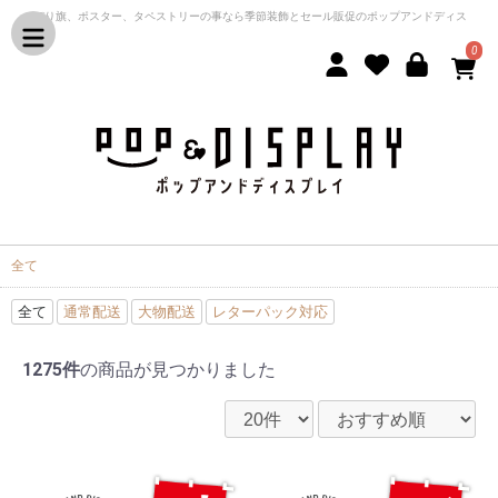
のぼり旗、ポスター、タペストリーの事なら季節装飾とセール販促のポップアンドディス
プレイ
0
全て
全て
通常配送
大物配送
レターパック対応
1275件
の商品が見つかりました