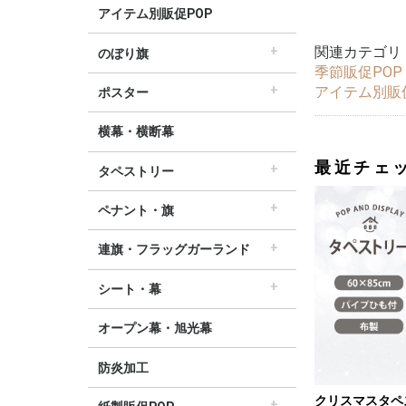
アイテム別販促POP
関連カテゴリ
のぼり旗
季節販促POP
すべてののぼり旗
セールのぼり旗
レギュラーのぼり旗
ホテルのぼり旗
リサイクルのぼり旗
ドラッグ薬局のぼり旗
美容のぼり旗
物販のぼり旗
飲食のぼり旗
不動産・車のぼり旗
春のぼり旗
夏のぼり旗
秋のぼり旗
冬のぼり旗
ハロウィンのぼり旗
アイテム別販
ポスター
▽季節から選ぶ
すべてのポスター
パラポスター（横長）
テーマポスター（正方形）
変形ポスター
セールポスター
∟春ポスター
∟夏ポスター
∟秋・ハロウィンポスター
∟冬・お正月・初売りポスター
∟クリスマスポスター
∟バレンタインポスター
横幕・横断幕
最近チェ
タペストリー
すべてのタペストリー
防炎加工タペストリー（90×180cm）
∟春タペストリー
∟夏タペストリー
∟秋・ハロウィンタペストリー
∟冬・クリスマスタペストリー
∟お正月タペストリー
∟バレンタインデータペストリー
60cm幅タペストリー
45cm幅タペストリー
ワイドタペストリー
ペナント・旗
すべてのペナント・旗
ペナント
ビッグペナント
連旗・フラッグガーランド
すべての連旗・フラッグ
連続ペナント
フラッグガーランド
ウェーブペナント他
シート・幕
すべてのシート・幕
シート・ワゴン幕
テーブルクロス
デコレーションリボン
オープン幕・旭光幕
防炎加工
クリスマスタペ