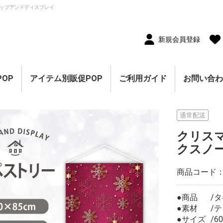
ップアンドディスプレイ
新規会員登録
OP
アイテム別販促POP
ご利用ガイド
お問い合
10枚セット
5枚セット
1枚（単品）
セール・割引
割引・値下げ・％OFF
創業祭・感謝祭・決算
閉店・売り尽くし
オープン・営業中
オープニングセール
リニューアルオープン
レギュラー・オールシ
ホテル・宿泊販促
リサイクル・中古販売
ドラッグ・薬局販促
理美容販促
飲食店販促
物販・小売店販促
不動産・車販促
のぼり旗
ポスター
横幕・横断幕
ペナント・旗
タペストリー
シート・幕
連続ペナント・フラッ
オープン幕・旭光幕
紙製POP・ショーカー
防炎加工付き商品
春・スプリング
バレンタインデー・ホ
母の日・父の日
スプリングセール
夏・サマー
七夕
サマーセール
秋・オータム
ハロウィン
オータムセール
冬・ウインター
クリスマス
歳末・お正月
ウインターセール
セールのぼり旗
セールポスター
セールタペストリー
シンプルセール
プリズムセール
セールのぼり旗
レギュラーのぼり旗
ホテル・宿泊のぼり旗
リサイクル・中古販売
ドラッグ・薬局のぼり
理美容のぼり旗
物販・小売のぼり旗
飲食店のぼり旗
不動産・車のぼり旗
春・スプリングのぼり
夏・サマーのぼり旗
秋・オータムのぼり旗
冬・ウィンターのぼり
ハロウィンのぼり旗
クリスマスのぼり旗
お正月のぼり旗
歳末セールのぼり旗
パラポスター（横長）
テーマポスター（正方
変形ポスター
セール・オープン・販
春のポスター
夏のポスター
秋・ハロウィンのポス
冬・お正月・初売りの
クリスマスのポスター
バレンタイン・ホワイ
ペナント
ビッグペナント
45cm幅タペストリー
60cm幅タペストリー
ワイドタペストリー
防炎タペストリー
シート・ワゴン幕
テーブルクロス
デコレーションリボン
連続ペナント
フラッグガーランド
ウェーブペナント他
セールPOP
ーズン販促
販促
グガーランド
ド
ワイトデー
のぼり旗
旗
旗
旗
形）
促ポスター
ター
ポスター
トデーのポスター
（90×180cm）
通常配送
クリス
クスノー
商品コード
●商品
タ
●素材
テ
●サイズ
6