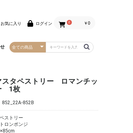
0
￥0
お気に入り
ログイン
わせ
春の防炎タペストリー
夏の防炎タペストリー
秋・ハロウィンの防炎
冬・クリスマスの防炎
お正月の防炎タペスト
バレンタインデーの防
セールの防炎タペスト
タペストリー
タペストリー
リー
炎タペストリー
リー
マスタペストリー ロマンチッ
 1枚
：
852_22A-852B
ペストリー
トロンポンジ
0×85cm