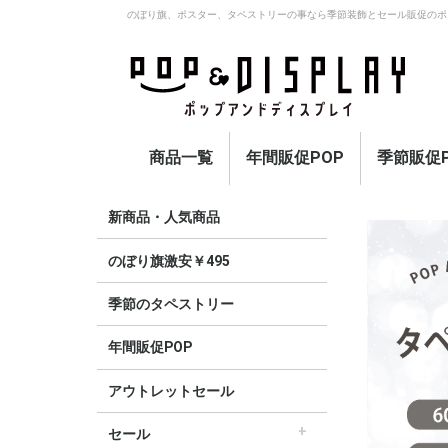
のぼり旗、ポスター、タペストリーの事なら季節装飾とセール販促のポ
商品一覧
年間販促POP
季節販促P
アウトレットセール
のぼり旗激安￥495〜
セール
オープン
イベント・催事・ポイ
オープン幕・紅白幕
業種別販促
旗・国旗
春
夏
秋
冬
定番
新商品・人気商品
ント
のぼり旗激安￥495
季節のタペストリー
年間販促POP
アウトレットセール
セール