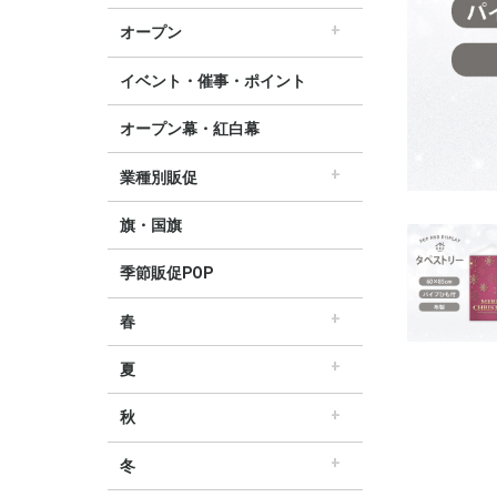
すべてのセール販促POP
セール・割引
∟セールのぼり旗
∟セールポスター
∟セールタペストリー
∟シンプルセール
∟プリズムセール
割引・値下げ・ＯＦＦ
創業祭・感謝祭・決算
閉店・売り尽くし
オープン
すべてのオープン販促POP
オープン・営業中
オープニングセール
リニューアルオープン
イベント・催事・ポイント
オープン幕・紅白幕
業種別販促
すべての業界別販促POP
レギュラー・オールシーズン販促
ホテル・宿泊販促
リサイクル・中古販売販促
ドラッグ薬局・薬局販促
理美容販促
飲食店販促
物販・小売店販促
不動産・車販促
旗・国旗
季節販促POP
春
すべての春の販促POP
春・スプリング
バレンタインデー・ホワイトデー
母の日・父の日
スプリングセール
夏
すべての夏の販促POP
夏・サマー
七夕
サマーセール
秋
すべての秋の販促POP
秋・オータム
ハロウィン
オータムセール
冬
すべての冬の販促POP
冬・ウィンター
クリスマス
歳末・お正月
ウィンターセール