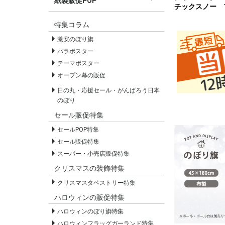
紙製販促POP
チックスノー 
すべての紙製販促POP
セールPOP
特集コラム
激安のぼり旗
パラポスター
テーマポスター
オープン幕の販促
日の丸・応援セール・がんばろう日本
のぼり
セール販促特集
セールPOP特集
セール販促特集
スーパー・小売店販促特集
クリスマスの装飾特集
クリスマスタペストリー特集
ハロウィンの販促特集
ハロウィンのぼり旗特集
ハロウィンフラッグガーランド特集