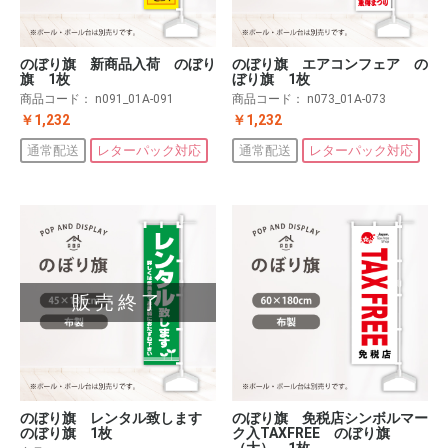
のぼり旗 新商品入荷 のぼり
のぼり旗 エアコンフェア の
旗 1枚
ぼり旗 1枚
商品コード：
n091_01A-091
商品コード：
n073_01A-073
￥1,232
￥1,232
通常配送
レターパック対応
通常配送
レターパック対応
販売終了
のぼり旗 レンタル致します
のぼり旗 免税店シンボルマー
のぼり旗 1枚
ク入TAXFREE のぼり旗
（大） 1枚