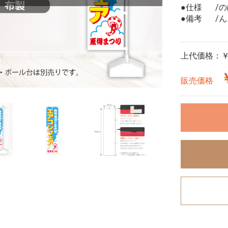
●仕様
の
●備考
ん
上代価格：
￥
販売価格