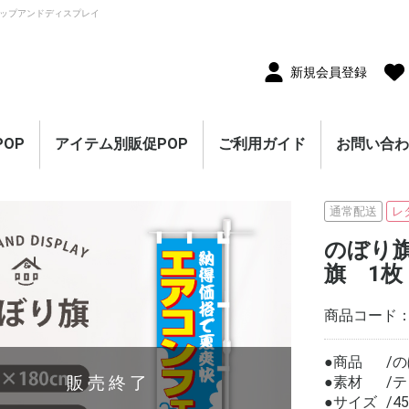
ップアンドディスプレイ
新規会員登録
OP
アイテム別販促POP
ご利用ガイド
お問い合
10枚セット
5枚セット
1枚（単品）
セール・割引
割引・値下げ・％OFF
創業祭・感謝祭・決算
閉店・売り尽くし
オープン・営業中
オープニングセール
リニューアルオープン
レギュラー・オールシ
ホテル・宿泊販促
リサイクル・中古販売
ドラッグ・薬局販促
理美容販促
飲食店販促
物販・小売店販促
不動産・車販促
のぼり旗
ポスター
横幕・横断幕
ペナント・旗
タペストリー
シート・幕
連続ペナント・フラッ
オープン幕・旭光幕
紙製POP・ショーカー
防炎加工付き商品
春・スプリング
バレンタインデー・ホ
母の日・父の日
スプリングセール
夏・サマー
七夕
サマーセール
秋・オータム
ハロウィン
オータムセール
冬・ウインター
クリスマス
歳末・お正月
ウインターセール
セールのぼり旗
セールポスター
セールタペストリー
シンプルセール
プリズムセール
セールのぼり旗
レギュラーのぼり旗
ホテル・宿泊のぼり旗
リサイクル・中古販売
ドラッグ・薬局のぼり
理美容のぼり旗
物販・小売のぼり旗
飲食店のぼり旗
不動産・車のぼり旗
春・スプリングのぼり
夏・サマーのぼり旗
秋・オータムのぼり旗
冬・ウィンターのぼり
ハロウィンのぼり旗
クリスマスのぼり旗
お正月のぼり旗
歳末セールのぼり旗
パラポスター（横長）
テーマポスター（正方
変形ポスター
セール・オープン・販
春のポスター
夏のポスター
秋・ハロウィンのポス
冬・お正月・初売りの
クリスマスのポスター
バレンタイン・ホワイ
ペナント
ビッグペナント
45cm幅タペストリー
60cm幅タペストリー
ワイドタペストリー
防炎タペストリー
シート・ワゴン幕
テーブルクロス
デコレーションリボン
連続ペナント
フラッグガーランド
ウェーブペナント他
セールPOP
ーズン販促
販促
グガーランド
ド
ワイトデー
のぼり旗
旗
旗
旗
形）
促ポスター
ター
ポスター
トデーのポスター
（90×180cm）
通常配送
レ
のぼり
旗 1枚
商品コード
●商品
の
販売終了
●素材
テ
●サイズ
4