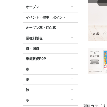
すべてのセール販促POP
セール・割引
∟セールのぼり旗
∟セールポスター
∟セールタペストリー
∟シンプルセール
∟プリズムセール
割引・値下げ・ＯＦＦ
創業祭・感謝祭・決算
閉店・売り尽くし
オープン
すべてのオープン販促POP
オープン・営業中
オープニングセール
リニューアルオープン
イベント・催事・ポイント
オープン幕・紅白幕
業種別販促
すべての業界別販促POP
レギュラー・オールシーズン販促
ホテル・宿泊販促
リサイクル・中古販売販促
ドラッグ薬局・薬局販促
理美容販促
飲食店販促
物販・小売店販促
不動産・車販促
旗・国旗
季節販促POP
春
すべての春の販促POP
春・スプリング
バレンタインデー・ホワイトデー
母の日・父の日
スプリングセール
夏
すべての夏の販促POP
夏・サマー
七夕
サマーセール
秋
すべての秋の販促POP
秋・オータム
ハロウィン
オータムセール
冬
関連カテゴリ
すべての冬の販促POP
冬・ウィンター
クリスマス
歳末・お正月
ウィンターセール