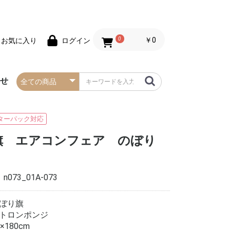
0
￥0
お気に入り
ログイン
わせ
春の防炎タペストリー
夏の防炎タペストリー
秋・ハロウィンの防炎
冬・クリスマスの防炎
お正月の防炎タペスト
バレンタインデーの防
セールの防炎タペスト
タペストリー
タペストリー
リー
炎タペストリー
リー
ターパック対応
旗 エアコンフェア のぼり
：
n073_01A-073
ぼり旗
販売終了
トロンポンジ
5×180cm