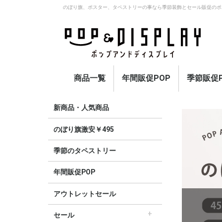
のぼり旗、ポスター、タペストリーの事なら季節装飾とセール販促のポ
商品一覧
年間販促POP
季節販促P
アウトレットセール
のぼり旗激安￥495〜
セール
オープン
イベント・催事・ポイ
オープン幕・紅白幕
業種別販促
旗・国旗
春
夏
秋
冬
定番
新商品・人気商品
ント
のぼり旗激安￥495
季節のタペストリー
年間販促POP
アウトレットセール
販売終了
セール