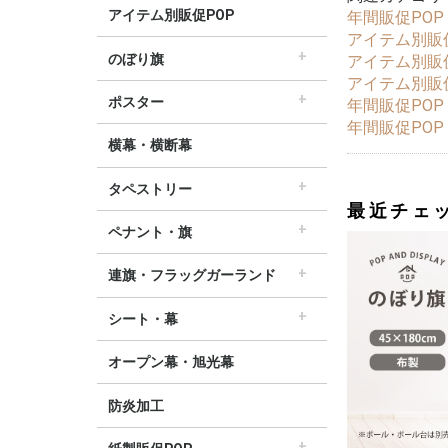
アイテム別販促POP
年間販促POP
アイテム別販
のぼり旗
アイテム別販
すべてののぼり旗
セールのぼり旗
レギュラーのぼり旗
ホテルのぼり旗
リサイクルのぼり旗
ドラッグ薬局のぼり旗
美容のぼり旗
物販のぼり旗
飲食のぼり旗
不動産・車のぼり旗
春のぼり旗
夏のぼり旗
秋のぼり旗
冬のぼり旗
ハロウィンのぼり旗
アイテム別販
ポスター
年間販促POP
▽季節から選ぶ
すべてのポスター
パラポスター（横長）
テーマポスター（正方形）
変形ポスター
セールポスター
∟春ポスター
∟夏ポスター
∟秋・ハロウィンポスター
∟冬・お正月・初売りポスター
∟クリスマスポスター
∟バレンタインポスター
年間販促POP
横幕・横断幕
タペストリー
最近チェ
すべてのタペストリー
防炎加工タペストリー（90×180cm）
∟春タペストリー
∟夏タペストリー
∟秋・ハロウィンタペストリー
∟冬・クリスマスタペストリー
∟お正月タペストリー
∟バレンタインデータペストリー
60cm幅タペストリー
45cm幅タペストリー
ワイドタペストリー
ペナント・旗
すべてのペナント・旗
ペナント
ビッグペナント
連旗・フラッグガーランド
すべての連旗・フラッグ
連続ペナント
フラッグガーランド
ウェーブペナント他
シート・幕
すべてのシート・幕
シート・ワゴン幕
テーブルクロス
デコレーションリボン
オープン幕・旭光幕
防炎加工