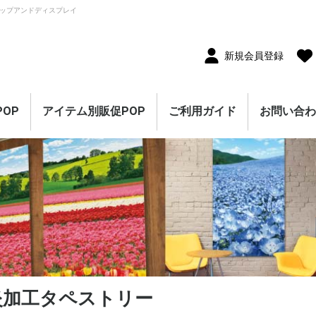
ップアンドディスプレイ
新規会員登録
OP
アイテム別販促POP
ご利用ガイド
お問い合
10枚セット
5枚セット
1枚（単品）
セール・割引
割引・値下げ・％OFF
創業祭・感謝祭・決算
閉店・売り尽くし
オープン・営業中
オープニングセール
リニューアルオープン
レギュラー・オールシ
ホテル・宿泊販促
リサイクル・中古販売
ドラッグ・薬局販促
理美容販促
飲食店販促
物販・小売店販促
不動産・車販促
のぼり旗
ポスター
横幕・横断幕
ペナント・旗
タペストリー
シート・幕
連続ペナント・フラッ
オープン幕・旭光幕
紙製POP・ショーカー
防炎加工付き商品
春・スプリング
バレンタインデー・ホ
母の日・父の日
スプリングセール
夏・サマー
七夕
サマーセール
秋・オータム
ハロウィン
オータムセール
冬・ウインター
クリスマス
歳末・お正月
ウインターセール
セールのぼり旗
セールポスター
セールタペストリー
シンプルセール
プリズムセール
セールのぼり旗
レギュラーのぼり旗
ホテル・宿泊のぼり旗
リサイクル・中古販売
ドラッグ・薬局のぼり
理美容のぼり旗
物販・小売のぼり旗
飲食店のぼり旗
不動産・車のぼり旗
春・スプリングのぼり
夏・サマーのぼり旗
秋・オータムのぼり旗
冬・ウィンターのぼり
ハロウィンのぼり旗
クリスマスのぼり旗
お正月のぼり旗
歳末セールのぼり旗
パラポスター（横長）
テーマポスター（正方
変形ポスター
セール・オープン・販
春のポスター
夏のポスター
秋・ハロウィンのポス
冬・お正月・初売りの
クリスマスのポスター
バレンタイン・ホワイ
ペナント
ビッグペナント
45cm幅タペストリー
60cm幅タペストリー
ワイドタペストリー
防炎タペストリー
シート・ワゴン幕
テーブルクロス
デコレーションリボン
連続ペナント
フラッグガーランド
ウェーブペナント他
セールPOP
ーズン販促
販促
グガーランド
ド
ワイトデー
のぼり旗
旗
旗
旗
形）
促ポスター
ター
ポスター
トデーのポスター
（90×180cm）
炎加工タペストリー