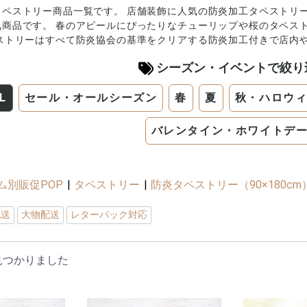
ペストリー商品一覧です。 店舗装飾に人気の防炎加工タペストリー（
気商品です。 春のアピールにぴったりなチューリップや桜のタペス
ペストリーはすべて防炎協会の基準をクリアする防炎加工付きで店内
シーズン・イベントで絞り
L
セール・オールシーズン
春
夏
秋・ハロウ
バレンタイン・ホワイトデ
ム別販促POP
|
タペストリー
|
防炎タペストリー（90×180cm
配送
大物配送
レターパック対応
見つかりました