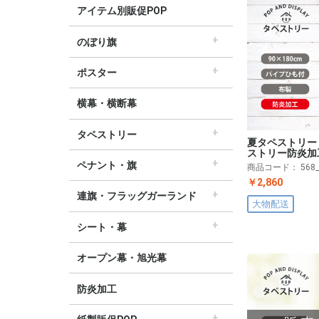
アイテム別販促POP
のぼり旗
すべてののぼり旗
セールのぼり旗
レギュラーのぼり旗
ホテルのぼり旗
リサイクルのぼり旗
ドラッグ薬局のぼり旗
美容のぼり旗
物販のぼり旗
飲食のぼり旗
不動産・車のぼり旗
春のぼり旗
夏のぼり旗
秋のぼり旗
冬のぼり旗
ハロウィンのぼり旗
ポスター
▽季節から選ぶ
すべてのポスター
パラポスター（横長）
テーマポスター（正方形）
変形ポスター
セールポスター
∟春ポスター
∟夏ポスター
∟秋・ハロウィンポスター
∟冬・お正月・初売りポスター
∟クリスマスポスター
∟バレンタインポスター
横幕・横断幕
タペストリー
夏タペストリー
すべてのタペストリー
防炎加工タペストリー（90×180cm）
∟春タペストリー
∟夏タペストリー
∟秋・ハロウィンタペストリー
∟冬・クリスマスタペストリー
∟お正月タペストリー
∟バレンタインデータペストリー
60cm幅タペストリー
45cm幅タペストリー
ワイドタペストリー
ストリー防炎加
ペナント・旗
商品コード：
568
すべてのペナント・旗
ペナント
ビッグペナント
￥2,860
連旗・フラッグガーランド
大物配送
すべての連旗・フラッグ
連続ペナント
フラッグガーランド
ウェーブペナント他
シート・幕
すべてのシート・幕
シート・ワゴン幕
テーブルクロス
デコレーションリボン
オープン幕・旭光幕
防炎加工