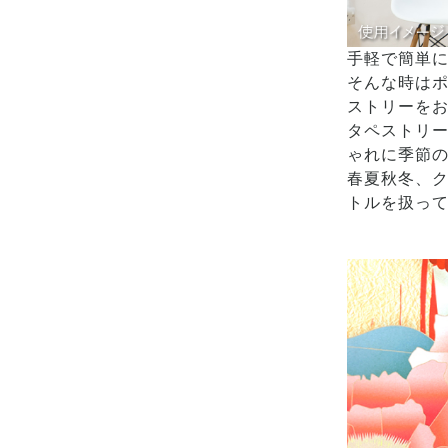
手軽で簡単
そんな時は
ストリーを
タペストリ
ゃれに季節
春夏秋冬、
トルを扱っ