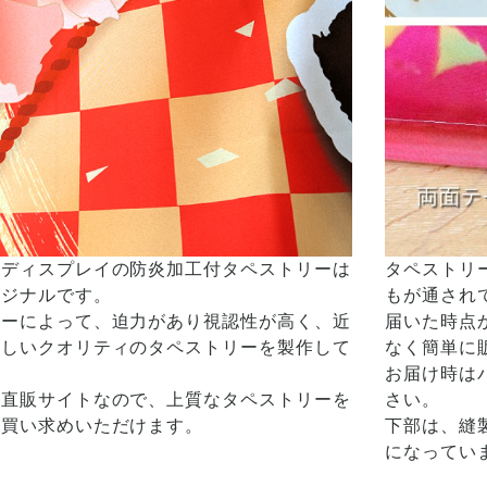
ドディスプレイの防炎加工付タペストリーは
タペストリ
リジナルです。
もが通され
ナーによって、迫力があり視認性が高く、近
届いた時点
美しいクオリティのタペストリーを製作して
なく簡単に
お届け時は
の直販サイトなので、上質なタペストリーを
さい。
お買い求めいただけます。
下部は、縫
になってい