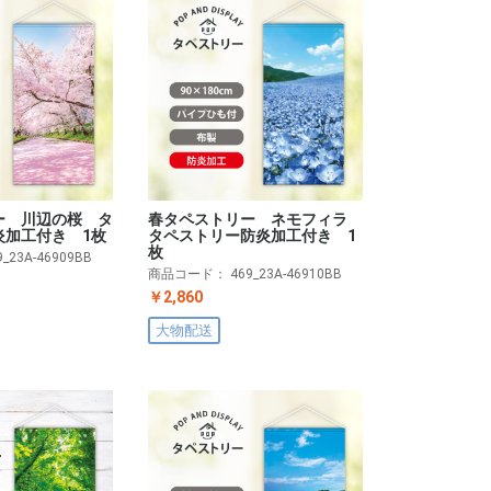
ー 川辺の桜 タ
春タペストリー ネモフィラ
炎加工付き 1枚
タペストリー防炎加工付き 1
枚
9_23A-46909BB
商品コード：
469_23A-46910BB
￥2,860
大物配送