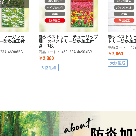
終了
 マーガレッ
春タペストリー チューリップ
春タペストリ
ー防炎加工付
畑 タペストリー防炎加工付
トリー防炎加
き 1枚
商品コード：
46
_23A-46906BB
商品コード：
469_23A-46904BB
￥2,860
￥2,860
大物配送
大物配送