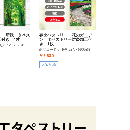
ー 新緑 タペス
春タペストリー 花のガーデ
工付き 1枚
ン タペストリー防炎加工付
き 1枚
9_23A-46908BB
商品コード：
469_23A-46905BB
￥2,530
大物配送