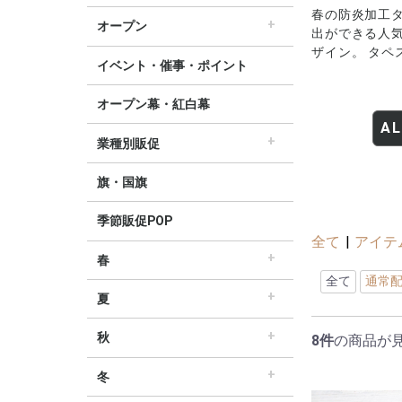
すべてのセール販促POP
セール・割引
∟セールのぼり旗
∟セールポスター
∟セールタペストリー
∟シンプルセール
∟プリズムセール
割引・値下げ・ＯＦＦ
創業祭・感謝祭・決算
閉店・売り尽くし
春の防炎加工タ
オープン
出ができる人
すべてのオープン販促POP
オープン・営業中
オープニングセール
リニューアルオープン
ザイン。 タ
イベント・催事・ポイント
オープン幕・紅白幕
AL
業種別販促
すべての業界別販促POP
レギュラー・オールシーズン販促
ホテル・宿泊販促
リサイクル・中古販売販促
ドラッグ薬局・薬局販促
理美容販促
飲食店販促
物販・小売店販促
不動産・車販促
旗・国旗
季節販促POP
全て
|
アイテ
春
すべての春の販促POP
春・スプリング
バレンタインデー・ホワイトデー
母の日・父の日
スプリングセール
全て
通常
夏
すべての夏の販促POP
夏・サマー
七夕
サマーセール
秋
8件
の商品が
すべての秋の販促POP
秋・オータム
ハロウィン
オータムセール
冬
すべての冬の販促POP
冬・ウィンター
クリスマス
歳末・お正月
ウィンターセール