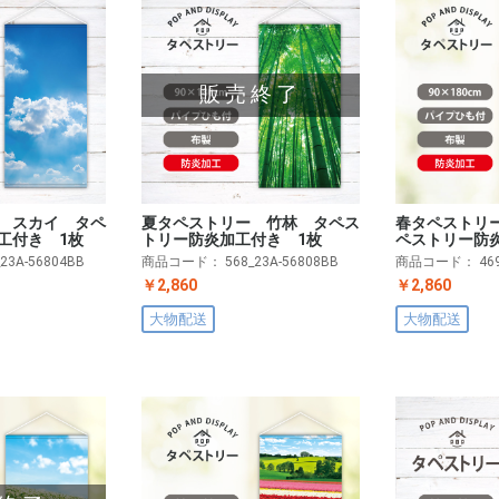
販売終了
 スカイ タペ
夏タペストリー 竹林 タペス
春タペストリ
工付き 1枚
トリー防炎加工付き 1枚
ペストリー防
_23A-56804BB
商品コード：
568_23A-56808BB
商品コード：
46
￥2,860
￥2,860
大物配送
大物配送