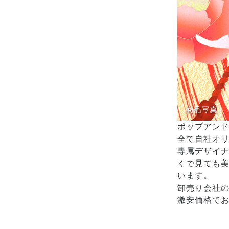
ポップアン
全て自社オ
専属デザイ
くで見ても
います。
卸売り会社
激安価格で