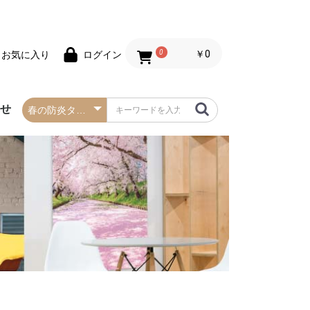
0
￥0
お気に入り
ログイン
わせ
春の防炎タペストリー
夏の防炎タペストリー
秋・ハロウィンの防炎
冬・クリスマスの防炎
お正月の防炎タペスト
バレンタインデーの防
セールの防炎タペスト
タペストリー
タペストリー
リー
炎タペストリー
リー