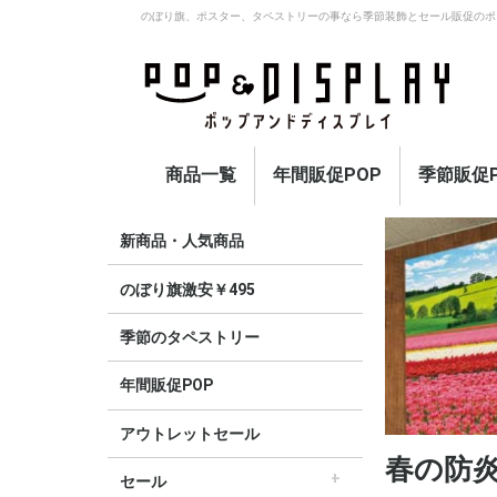
のぼり旗、ポスター、タペストリーの事なら季節装飾とセール販促のポ
商品一覧
年間販促POP
季節販促P
アウトレットセール
のぼり旗激安￥495〜
セール
オープン
イベント・催事・ポイ
オープン幕・紅白幕
業種別販促
旗・国旗
春
夏
秋
冬
定番
新商品・人気商品
ント
のぼり旗激安￥495
季節のタペストリー
年間販促POP
アウトレットセール
春の防
セール