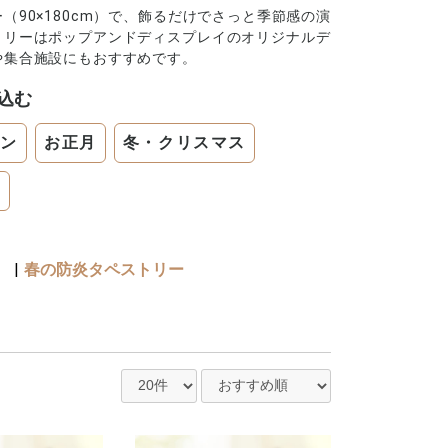
90×180cm）で、飾るだけでさっと季節感の演
トリーはポップアンドディスプレイのオリジナルデ
や集合施設にもおすすめです。
込む
ィン
お正月
冬・クリスマス
ー
）
|
春の防炎タペストリー