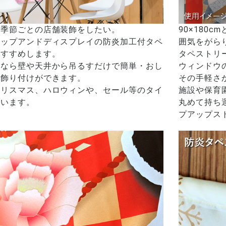
に季節ごとの店舗装飾をしたい。
90×180
ポップアンドディスプレイの防炎加工付タペ
囲気をがら
おすすめします。
タペストリ
ーなら壁や天井から吊るすだけで簡単・おし
ウィンドウ
の飾り付けができます。
その手軽さ
クリスマス、ハロウィンや、セール等のタイ
施設や保育
ています。
丸めて持ち
プアップス