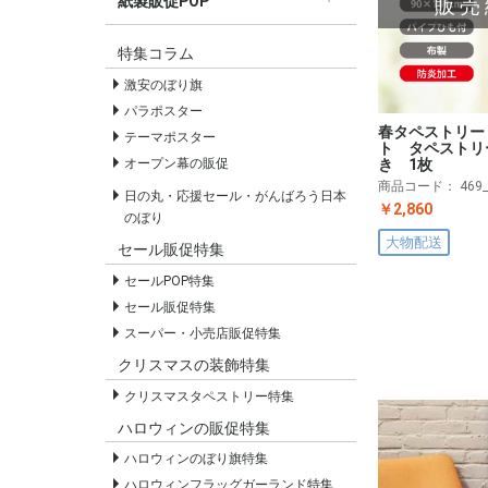
紙製販促POP
販売
すべての紙製販促POP
セールPOP
特集コラム
激安のぼり旗
パラポスター
春タペストリー
テーマポスター
ト タペストリ
オープン幕の販促
き 1枚
商品コード：
469
日の丸・応援セール・がんばろう日本
￥2,860
のぼり
大物配送
セール販促特集
セールPOP特集
セール販促特集
スーパー・小売店販促特集
クリスマスの装飾特集
クリスマスタペストリー特集
ハロウィンの販促特集
ハロウィンのぼり旗特集
ハロウィンフラッグガーランド特集