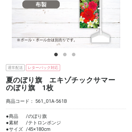
通常配送
レターパック対応
夏のぼり旗 エキゾチックサマー
のぼり旗 1枚
商品コード：
561_01A-561B
●商品
のぼり旗
●素材
テトロンポンジ
●サイズ
45×180cm