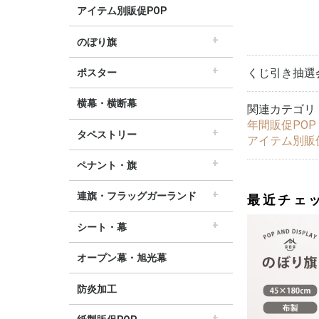
アイテム別販促POP
のぼり旗
すべてののぼり旗
セールのぼり旗
レギュラーのぼり旗
ホテルのぼり旗
リサイクルのぼり旗
ドラッグ薬局のぼり旗
美容のぼり旗
物販のぼり旗
飲食のぼり旗
不動産・車のぼり旗
春のぼり旗
夏のぼり旗
秋のぼり旗
冬のぼり旗
ハロウィンのぼり旗
くじ引き抽選
ポスター
▽季節から選ぶ
すべてのポスター
パラポスター（横長）
テーマポスター（正方形）
変形ポスター
セールポスター
∟春ポスター
∟夏ポスター
∟秋・ハロウィンポスター
∟冬・お正月・初売りポスター
∟クリスマスポスター
∟バレンタインポスター
横幕・横断幕
関連カテゴリ
年間販促POP
タペストリー
アイテム別販
すべてのタペストリー
防炎加工タペストリー（90×180cm）
∟春タペストリー
∟夏タペストリー
∟秋・ハロウィンタペストリー
∟冬・クリスマスタペストリー
∟お正月タペストリー
∟バレンタインデータペストリー
60cm幅タペストリー
45cm幅タペストリー
ワイドタペストリー
ペナント・旗
すべてのペナント・旗
ペナント
ビッグペナント
連旗・フラッグガーランド
最近チェ
すべての連旗・フラッグ
連続ペナント
フラッグガーランド
ウェーブペナント他
シート・幕
すべてのシート・幕
シート・ワゴン幕
テーブルクロス
デコレーションリボン
オープン幕・旭光幕
防炎加工