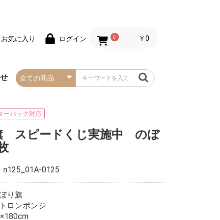
0
￥0
お気に入り
ログイン
わせ
春の防炎タペストリー
夏の防炎タペストリー
秋・ハロウィンの防炎
冬・クリスマスの防炎
お正月の防炎タペスト
バレンタインデーの防
セールの防炎タペスト
タペストリー
タペストリー
リー
炎タペストリー
リー
ターパック対応
旗 スピードくじ実施中 のぼ
枚
：
n125_01A-0125
ぼり旗
トロンポンジ
5×180cm