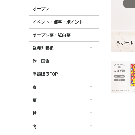
すべてのセール販促POP
セール・割引
∟セールのぼり旗
∟セールポスター
∟セールタペストリー
∟シンプルセール
∟プリズムセール
割引・値下げ・ＯＦＦ
創業祭・感謝祭・決算
閉店・売り尽くし
オープン
すべてのオープン販促POP
オープン・営業中
オープニングセール
リニューアルオープン
イベント・催事・ポイント
オープン幕・紅白幕
業種別販促
すべての業界別販促POP
レギュラー・オールシーズン販促
ホテル・宿泊販促
リサイクル・中古販売販促
ドラッグ薬局・薬局販促
理美容販促
飲食店販促
物販・小売店販促
不動産・車販促
旗・国旗
季節販促POP
春
すべての春の販促POP
春・スプリング
バレンタインデー・ホワイトデー
母の日・父の日
スプリングセール
夏
すべての夏の販促POP
夏・サマー
七夕
サマーセール
秋
すべての秋の販促POP
秋・オータム
ハロウィン
オータムセール
冬
すべての冬の販促POP
冬・ウィンター
クリスマス
歳末・お正月
ウィンターセール