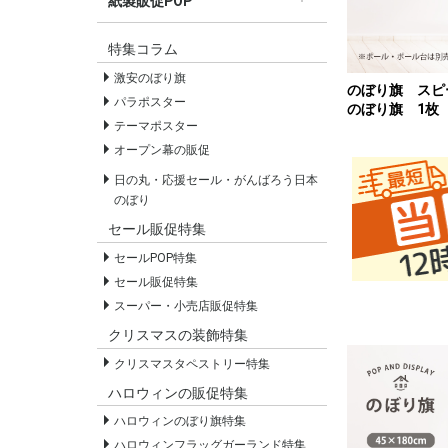
紙製販促POP
すべての紙製販促POP
セールPOP
特集コラム
激安のぼり旗
のぼり旗 ス
パラポスター
のぼり旗 1枚
テーマポスター
オープン幕の販促
日の丸・応援セール・がんばろう日本
のぼり
セール販促特集
セールPOP特集
セール販促特集
スーパー・小売店販促特集
クリスマスの装飾特集
クリスマスタペストリー特集
ハロウィンの販促特集
ハロウィンのぼり旗特集
ハロウィンフラッグガーランド特集