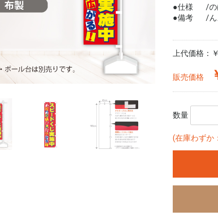
●仕様
の
●備考
ん
上代価格：
￥
販売価格
数量
(在庫わずか：