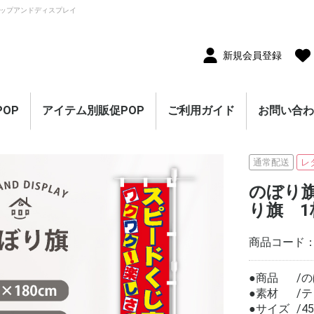
ップアンドディスプレイ
新規会員登録
OP
アイテム別販促POP
ご利用ガイド
お問い合
10枚セット
5枚セット
1枚（単品）
セール・割引
割引・値下げ・％OFF
創業祭・感謝祭・決算
閉店・売り尽くし
オープン・営業中
オープニングセール
リニューアルオープン
レギュラー・オールシ
ホテル・宿泊販促
リサイクル・中古販売
ドラッグ・薬局販促
理美容販促
飲食店販促
物販・小売店販促
不動産・車販促
のぼり旗
ポスター
横幕・横断幕
ペナント・旗
タペストリー
シート・幕
連続ペナント・フラッ
オープン幕・旭光幕
紙製POP・ショーカー
防炎加工付き商品
春・スプリング
バレンタインデー・ホ
母の日・父の日
スプリングセール
夏・サマー
七夕
サマーセール
秋・オータム
ハロウィン
オータムセール
冬・ウインター
クリスマス
歳末・お正月
ウインターセール
セールのぼり旗
セールポスター
セールタペストリー
シンプルセール
プリズムセール
セールのぼり旗
レギュラーのぼり旗
ホテル・宿泊のぼり旗
リサイクル・中古販売
ドラッグ・薬局のぼり
理美容のぼり旗
物販・小売のぼり旗
飲食店のぼり旗
不動産・車のぼり旗
春・スプリングのぼり
夏・サマーのぼり旗
秋・オータムのぼり旗
冬・ウィンターのぼり
ハロウィンのぼり旗
クリスマスのぼり旗
お正月のぼり旗
歳末セールのぼり旗
パラポスター（横長）
テーマポスター（正方
変形ポスター
セール・オープン・販
春のポスター
夏のポスター
秋・ハロウィンのポス
冬・お正月・初売りの
クリスマスのポスター
バレンタイン・ホワイ
ペナント
ビッグペナント
45cm幅タペストリー
60cm幅タペストリー
ワイドタペストリー
防炎タペストリー
シート・ワゴン幕
テーブルクロス
デコレーションリボン
連続ペナント
フラッグガーランド
ウェーブペナント他
セールPOP
ーズン販促
販促
グガーランド
ド
ワイトデー
のぼり旗
旗
旗
旗
形）
促ポスター
ター
ポスター
トデーのポスター
（90×180cm）
通常配送
レ
のぼり
り旗 1
商品コード
●商品
の
●素材
テ
●サイズ
4