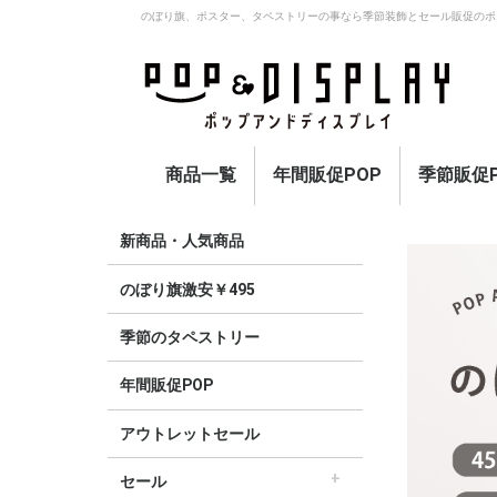
のぼり旗、ポスター、タペストリーの事なら季節装飾とセール販促のポ
商品一覧
年間販促POP
季節販促P
アウトレットセール
のぼり旗激安￥495〜
セール
オープン
イベント・催事・ポイ
オープン幕・紅白幕
業種別販促
旗・国旗
春
夏
秋
冬
定番
新商品・人気商品
ント
のぼり旗激安￥495
季節のタペストリー
年間販促POP
アウトレットセール
セール