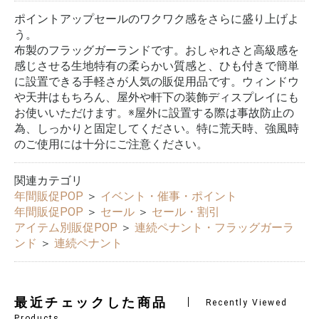
ポイントアップセールのワクワク感をさらに盛り上げよ
う。
布製のフラッグガーランドです。おしゃれさと高級感を
感じさせる生地特有の柔らかい質感と、ひも付きで簡単
に設置できる手軽さが人気の販促用品です。ウィンドウ
や天井はもちろん、屋外や軒下の装飾ディスプレイにも
お使いいただけます。※屋外に設置する際は事故防止の
為、しっかりと固定してください。特に荒天時、強風時
のご使用には十分にご注意ください。
関連カテゴリ
年間販促POP
＞
イベント・催事・ポイント
年間販促POP
＞
セール
＞
セール・割引
アイテム別販促POP
＞
連続ペナント・フラッグガーラ
ンド
＞
連続ペナント
最近チェックした商品
Recently Viewed
Products