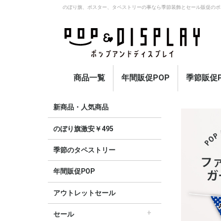
のぼり旗、ポスター、タペストリーの事なら季節装飾とセール販促のポ
商品一覧
年間販促POP
季節販促P
アウトレットセール
のぼり旗激安￥495〜
セール
オープン
イベント・催事・ポイ
オープン幕・紅白幕
業種別販促
旗・国旗
春
夏
秋
冬
定番
新商品・人気商品
ント
のぼり旗激安￥495
季節のタペストリー
年間販促POP
アウトレットセール
セール