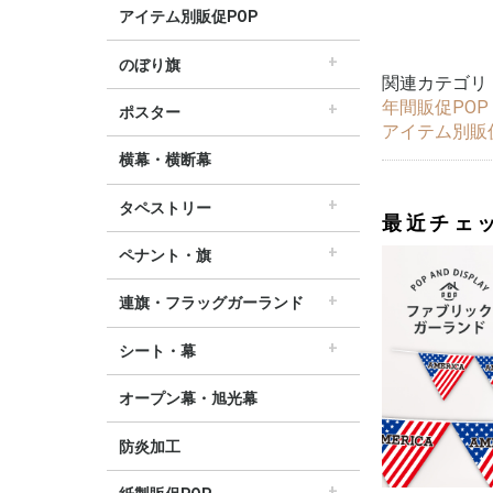
アイテム別販促POP
のぼり旗
関連カテゴリ
すべてののぼり旗
セールのぼり旗
レギュラーのぼり旗
ホテルのぼり旗
リサイクルのぼり旗
ドラッグ薬局のぼり旗
美容のぼり旗
物販のぼり旗
飲食のぼり旗
不動産・車のぼり旗
春のぼり旗
夏のぼり旗
秋のぼり旗
冬のぼり旗
ハロウィンのぼり旗
年間販促POP
ポスター
アイテム別販
▽季節から選ぶ
すべてのポスター
パラポスター（横長）
テーマポスター（正方形）
変形ポスター
セールポスター
∟春ポスター
∟夏ポスター
∟秋・ハロウィンポスター
∟冬・お正月・初売りポスター
∟クリスマスポスター
∟バレンタインポスター
横幕・横断幕
タペストリー
最近チェ
すべてのタペストリー
防炎加工タペストリー（90×180cm）
∟春タペストリー
∟夏タペストリー
∟秋・ハロウィンタペストリー
∟冬・クリスマスタペストリー
∟お正月タペストリー
∟バレンタインデータペストリー
60cm幅タペストリー
45cm幅タペストリー
ワイドタペストリー
ペナント・旗
すべてのペナント・旗
ペナント
ビッグペナント
連旗・フラッグガーランド
すべての連旗・フラッグ
連続ペナント
フラッグガーランド
ウェーブペナント他
シート・幕
すべてのシート・幕
シート・ワゴン幕
テーブルクロス
デコレーションリボン
オープン幕・旭光幕
防炎加工