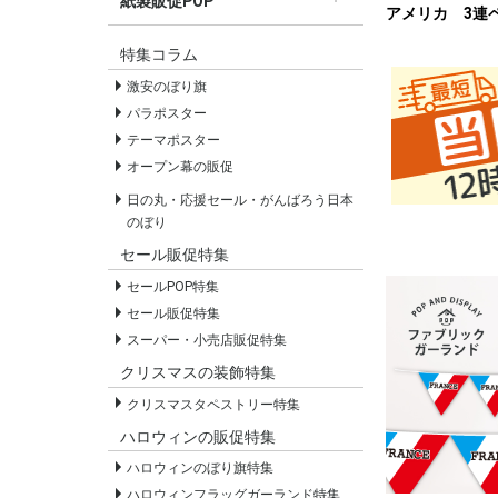
紙製販促POP
アメリカ 3連
すべての紙製販促POP
セールPOP
特集コラム
激安のぼり旗
パラポスター
テーマポスター
オープン幕の販促
日の丸・応援セール・がんばろう日本
のぼり
セール販促特集
セールPOP特集
セール販促特集
スーパー・小売店販促特集
クリスマスの装飾特集
クリスマスタペストリー特集
ハロウィンの販促特集
ハロウィンのぼり旗特集
ハロウィンフラッグガーランド特集