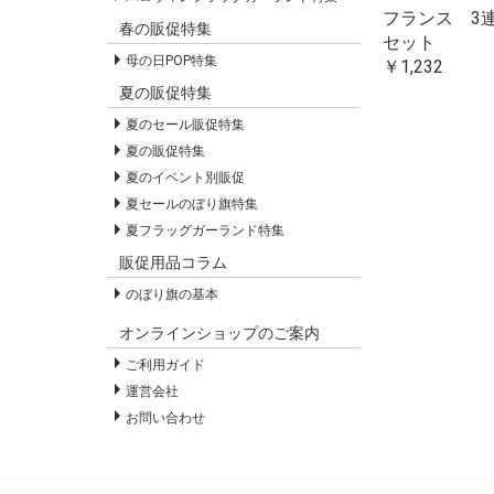
フランス 3
春の販促特集
セット
母の日POP特集
￥1,232
夏の販促特集
夏のセール販促特集
夏の販促特集
夏のイベント別販促
夏セールのぼり旗特集
夏フラッグガーランド特集
販促用品コラム
のぼり旗の基本
オンラインショップのご案内
ご利用ガイド
運営会社
お問い合わせ