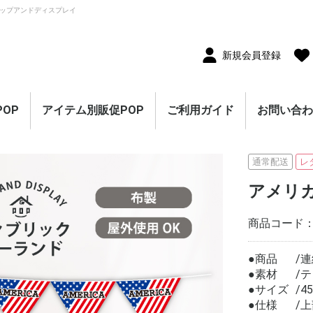
ップアンドディスプレイ
新規会員登録
OP
アイテム別販促POP
ご利用ガイド
お問い合
10枚セット
5枚セット
1枚（単品）
セール・割引
割引・値下げ・％OFF
創業祭・感謝祭・決算
閉店・売り尽くし
オープン・営業中
オープニングセール
リニューアルオープン
レギュラー・オールシ
ホテル・宿泊販促
リサイクル・中古販売
ドラッグ・薬局販促
理美容販促
飲食店販促
物販・小売店販促
不動産・車販促
のぼり旗
ポスター
横幕・横断幕
ペナント・旗
タペストリー
シート・幕
連続ペナント・フラッ
オープン幕・旭光幕
紙製POP・ショーカー
防炎加工付き商品
春・スプリング
バレンタインデー・ホ
母の日・父の日
スプリングセール
夏・サマー
七夕
サマーセール
秋・オータム
ハロウィン
オータムセール
冬・ウインター
クリスマス
歳末・お正月
ウインターセール
セールのぼり旗
セールポスター
セールタペストリー
シンプルセール
プリズムセール
セールのぼり旗
レギュラーのぼり旗
ホテル・宿泊のぼり旗
リサイクル・中古販売
ドラッグ・薬局のぼり
理美容のぼり旗
物販・小売のぼり旗
飲食店のぼり旗
不動産・車のぼり旗
春・スプリングのぼり
夏・サマーのぼり旗
秋・オータムのぼり旗
冬・ウィンターのぼり
ハロウィンのぼり旗
クリスマスのぼり旗
お正月のぼり旗
歳末セールのぼり旗
パラポスター（横長）
テーマポスター（正方
変形ポスター
セール・オープン・販
春のポスター
夏のポスター
秋・ハロウィンのポス
冬・お正月・初売りの
クリスマスのポスター
バレンタイン・ホワイ
ペナント
ビッグペナント
45cm幅タペストリー
60cm幅タペストリー
ワイドタペストリー
防炎タペストリー
シート・ワゴン幕
テーブルクロス
デコレーションリボン
連続ペナント
フラッグガーランド
ウェーブペナント他
セールPOP
ーズン販促
販促
グガーランド
ド
ワイトデー
のぼり旗
旗
旗
旗
形）
促ポスター
ター
ポスター
トデーのポスター
（90×180cm）
通常配送
レ
アメリ
商品コード
●商品
連
●素材
テ
●サイズ
4
●仕様
上