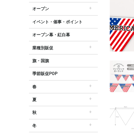
すべてのセール販促POP
セール・割引
∟セールのぼり旗
∟セールポスター
∟セールタペストリー
∟シンプルセール
∟プリズムセール
割引・値下げ・ＯＦＦ
創業祭・感謝祭・決算
閉店・売り尽くし
オープン
すべてのオープン販促POP
オープン・営業中
オープニングセール
リニューアルオープン
イベント・催事・ポイント
オープン幕・紅白幕
業種別販促
すべての業界別販促POP
レギュラー・オールシーズン販促
ホテル・宿泊販促
リサイクル・中古販売販促
ドラッグ薬局・薬局販促
理美容販促
飲食店販促
物販・小売店販促
不動産・車販促
旗・国旗
季節販促POP
春
すべての春の販促POP
春・スプリング
バレンタインデー・ホワイトデー
母の日・父の日
スプリングセール
夏
すべての夏の販促POP
夏・サマー
七夕
サマーセール
秋
すべての秋の販促POP
秋・オータム
ハロウィン
オータムセール
冬
すべての冬の販促POP
冬・ウィンター
クリスマス
歳末・お正月
ウィンターセール