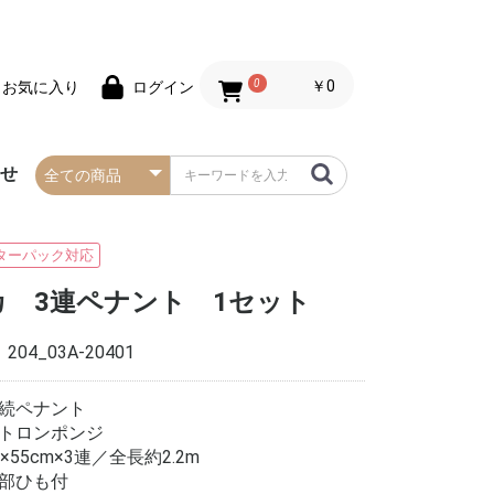
0
￥0
お気に入り
ログイン
わせ
春の防炎タペストリー
夏の防炎タペストリー
秋・ハロウィンの防炎
冬・クリスマスの防炎
お正月の防炎タペスト
バレンタインデーの防
セールの防炎タペスト
タペストリー
タペストリー
リー
炎タペストリー
リー
ターパック対応
カ 3連ペナント 1セット
：
204_03A-20401
続ペナント
トロンポンジ
5×55cm×3連／全長約2.2m
部ひも付