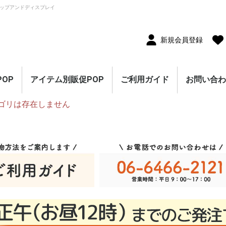
ップアンドディスプレイ
新規会員登録
OP
アイテム別販促POP
ご利用ガイド
お問い合
ゴリは存在しません
10枚セット
5枚セット
1枚（単品）
セール・割引
割引・値下げ・％OFF
創業祭・感謝祭・決算
閉店・売り尽くし
オープン・営業中
オープニングセール
リニューアルオープン
レギュラー・オールシ
ホテル・宿泊販促
リサイクル・中古販売
ドラッグ・薬局販促
理美容販促
飲食店販促
物販・小売店販促
不動産・車販促
のぼり旗
ポスター
横幕・横断幕
ペナント・旗
タペストリー
シート・幕
連続ペナント・フラッ
オープン幕・旭光幕
紙製POP・ショーカー
防炎加工付き商品
春・スプリング
バレンタインデー・ホ
母の日・父の日
スプリングセール
夏・サマー
七夕
サマーセール
秋・オータム
ハロウィン
オータムセール
冬・ウインター
クリスマス
歳末・お正月
ウインターセール
セールのぼり旗
セールポスター
セールタペストリー
シンプルセール
プリズムセール
セールのぼり旗
レギュラーのぼり旗
ホテル・宿泊のぼり旗
リサイクル・中古販売
ドラッグ・薬局のぼり
理美容のぼり旗
物販・小売のぼり旗
飲食店のぼり旗
不動産・車のぼり旗
春・スプリングのぼり
夏・サマーのぼり旗
秋・オータムのぼり旗
冬・ウィンターのぼり
ハロウィンのぼり旗
クリスマスのぼり旗
お正月のぼり旗
歳末セールのぼり旗
パラポスター（横長）
テーマポスター（正方
変形ポスター
セール・オープン・販
春のポスター
夏のポスター
秋・ハロウィンのポス
冬・お正月・初売りの
クリスマスのポスター
バレンタイン・ホワイ
ペナント
ビッグペナント
45cm幅タペストリー
60cm幅タペストリー
ワイドタペストリー
防炎タペストリー
シート・ワゴン幕
テーブルクロス
デコレーションリボン
連続ペナント
フラッグガーランド
ウェーブペナント他
セールPOP
ーズン販促
販促
グガーランド
ド
ワイトデー
のぼり旗
旗
旗
旗
形）
促ポスター
ター
ポスター
トデーのポスター
（90×180cm）