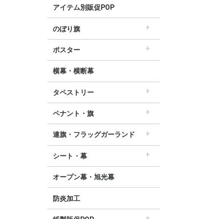
アイテム別販促POP
のぼり旗
すべてののぼり旗
セールのぼり旗
レギュラーのぼり旗
ホテルのぼり旗
リサイクルのぼり旗
ドラッグ薬局のぼり旗
美容のぼり旗
物販のぼり旗
飲食のぼり旗
不動産・車のぼり旗
春のぼり旗
夏のぼり旗
秋のぼり旗
冬のぼり旗
ハロウィンのぼり旗
ポスター
▽季節から選ぶ
すべてのポスター
パラポスター（横長）
テーマポスター（正方形）
変形ポスター
セールポスター
∟春ポスター
∟夏ポスター
∟秋・ハロウィンポスター
∟冬・お正月・初売りポスター
∟クリスマスポスター
∟バレンタインポスター
横幕・横断幕
タペストリー
すべてのタペストリー
防炎加工タペストリー（90×180cm）
∟春タペストリー
∟夏タペストリー
∟秋・ハロウィンタペストリー
∟冬・クリスマスタペストリー
∟お正月タペストリー
∟バレンタインデータペストリー
60cm幅タペストリー
45cm幅タペストリー
ワイドタペストリー
ペナント・旗
すべてのペナント・旗
ペナント
ビッグペナント
連旗・フラッグガーランド
すべての連旗・フラッグ
連続ペナント
フラッグガーランド
ウェーブペナント他
シート・幕
すべてのシート・幕
シート・ワゴン幕
テーブルクロス
デコレーションリボン
オープン幕・旭光幕
防炎加工