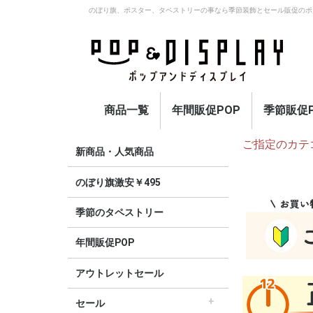
のぼり旗、ポスター、タペストリーの事なら季節装飾とセール販促のポ
商品一覧
年間販促POP
季節販促P
ご指定のカテ
アウトレットセール
のぼり旗激安￥495〜
セール
オープン
イベント・催事・ポイ
オープン幕・紅白幕
業種別販促
旗・国旗
春
夏
秋
冬
定番
新商品・人気商品
ント
のぼり旗激安￥495
季節のタペストリー
年間販促POP
アウトレットセール
セール