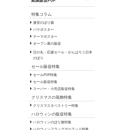
紙製販促POP
すべての紙製販促POP
セールPOP
特集コラム
激安のぼり旗
パラポスター
テーマポスター
オープン幕の販促
日の丸・応援セール・がんばろう日本
のぼり
セール販促特集
セールPOP特集
セール販促特集
スーパー・小売店販促特集
クリスマスの装飾特集
クリスマスタペストリー特集
ハロウィンの販促特集
ハロウィンのぼり旗特集
ハロウィンフラッグガーランド特集