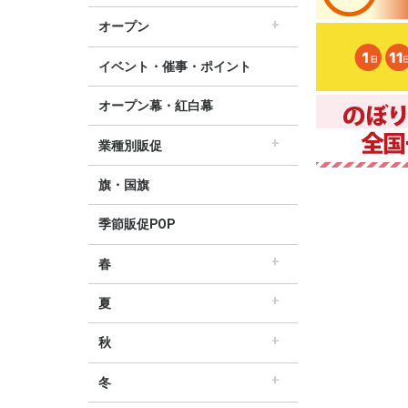
すべてのセール販促POP
セール・割引
∟セールのぼり旗
∟セールポスター
∟セールタペストリー
∟シンプルセール
∟プリズムセール
割引・値下げ・ＯＦＦ
創業祭・感謝祭・決算
閉店・売り尽くし
オープン
すべてのオープン販促POP
オープン・営業中
オープニングセール
リニューアルオープン
イベント・催事・ポイント
オープン幕・紅白幕
業種別販促
すべての業界別販促POP
レギュラー・オールシーズン販促
ホテル・宿泊販促
リサイクル・中古販売販促
ドラッグ薬局・薬局販促
理美容販促
飲食店販促
物販・小売店販促
不動産・車販促
旗・国旗
季節販促POP
春
すべての春の販促POP
春・スプリング
バレンタインデー・ホワイトデー
母の日・父の日
スプリングセール
夏
すべての夏の販促POP
夏・サマー
七夕
サマーセール
秋
すべての秋の販促POP
秋・オータム
ハロウィン
オータムセール
冬
すべての冬の販促POP
冬・ウィンター
クリスマス
歳末・お正月
ウィンターセール