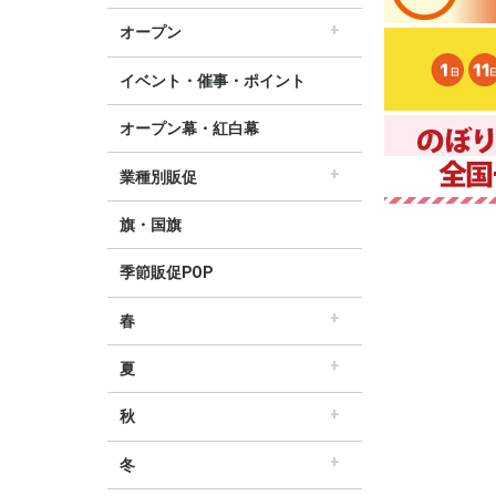
すべてのセール販促POP
セール・割引
∟セールのぼり旗
∟セールポスター
∟セールタペストリー
∟シンプルセール
∟プリズムセール
割引・値下げ・ＯＦＦ
創業祭・感謝祭・決算
閉店・売り尽くし
オープン
すべてのオープン販促POP
オープン・営業中
オープニングセール
リニューアルオープン
イベント・催事・ポイント
オープン幕・紅白幕
業種別販促
すべての業界別販促POP
レギュラー・オールシーズン販促
ホテル・宿泊販促
リサイクル・中古販売販促
ドラッグ薬局・薬局販促
理美容販促
飲食店販促
物販・小売店販促
不動産・車販促
旗・国旗
季節販促POP
春
すべての春の販促POP
春・スプリング
バレンタインデー・ホワイトデー
母の日・父の日
スプリングセール
夏
すべての夏の販促POP
夏・サマー
七夕
サマーセール
秋
すべての秋の販促POP
秋・オータム
ハロウィン
オータムセール
冬
すべての冬の販促POP
冬・ウィンター
クリスマス
歳末・お正月
ウィンターセール