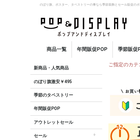
のぼり旗、ポスター、タペストリーの事なら季節装飾とセール販促のポ
商品一覧
年間販促POP
季節販促P
ご指定のカテ
アウトレットセール
のぼり旗激安￥495〜
セール
オープン
イベント・催事・ポイ
オープン幕・紅白幕
業種別販促
旗・国旗
春
夏
秋
冬
定番
新商品・人気商品
ント
のぼり旗激安￥495
季節のタペストリー
年間販促POP
アウトレットセール
セール