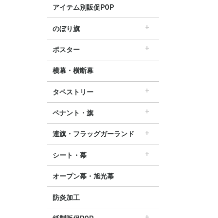
アイテム別販促POP
のぼり旗
すべてののぼり旗
セールのぼり旗
レギュラーのぼり旗
ホテルのぼり旗
リサイクルのぼり旗
ドラッグ薬局のぼり旗
美容のぼり旗
物販のぼり旗
飲食のぼり旗
不動産・車のぼり旗
春のぼり旗
夏のぼり旗
秋のぼり旗
冬のぼり旗
ハロウィンのぼり旗
ポスター
▽季節から選ぶ
すべてのポスター
パラポスター（横長）
テーマポスター（正方形）
変形ポスター
セールポスター
∟春ポスター
∟夏ポスター
∟秋・ハロウィンポスター
∟冬・お正月・初売りポスター
∟クリスマスポスター
∟バレンタインポスター
横幕・横断幕
タペストリー
すべてのタペストリー
防炎加工タペストリー（90×180cm）
∟春タペストリー
∟夏タペストリー
∟秋・ハロウィンタペストリー
∟冬・クリスマスタペストリー
∟お正月タペストリー
∟バレンタインデータペストリー
60cm幅タペストリー
45cm幅タペストリー
ワイドタペストリー
ペナント・旗
すべてのペナント・旗
ペナント
ビッグペナント
連旗・フラッグガーランド
すべての連旗・フラッグ
連続ペナント
フラッグガーランド
ウェーブペナント他
シート・幕
すべてのシート・幕
シート・ワゴン幕
テーブルクロス
デコレーションリボン
オープン幕・旭光幕
防炎加工