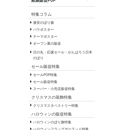
紙製販促POP
すべての紙製販促POP
セールPOP
特集コラム
激安のぼり旗
パラポスター
テーマポスター
オープン幕の販促
日の丸・応援セール・がんばろう日本
のぼり
セール販促特集
セールPOP特集
セール販促特集
スーパー・小売店販促特集
クリスマスの装飾特集
クリスマスタペストリー特集
ハロウィンの販促特集
ハロウィンのぼり旗特集
ハロウィンフラッグガーランド特集