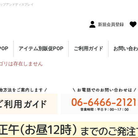
ップアンドディスプレイ
新規会員登録
OP
アイテム別販促POP
ご利用ガイド
お問い合
ゴリは存在しません
10枚セット
5枚セット
1枚（単品）
セール・割引
割引・値下げ・％OFF
創業祭・感謝祭・決算
閉店・売り尽くし
オープン・営業中
オープニングセール
リニューアルオープン
レギュラー・オールシ
ホテル・宿泊販促
リサイクル・中古販売
ドラッグ・薬局販促
理美容販促
飲食店販促
物販・小売店販促
不動産・車販促
のぼり旗
ポスター
横幕・横断幕
ペナント・旗
タペストリー
シート・幕
連続ペナント・フラッ
オープン幕・旭光幕
紙製POP・ショーカー
防炎加工付き商品
春・スプリング
バレンタインデー・ホ
母の日・父の日
スプリングセール
夏・サマー
七夕
サマーセール
秋・オータム
ハロウィン
オータムセール
冬・ウインター
クリスマス
歳末・お正月
ウインターセール
セールのぼり旗
セールポスター
セールタペストリー
シンプルセール
プリズムセール
セールのぼり旗
レギュラーのぼり旗
ホテル・宿泊のぼり旗
リサイクル・中古販売
ドラッグ・薬局のぼり
理美容のぼり旗
物販・小売のぼり旗
飲食店のぼり旗
不動産・車のぼり旗
春・スプリングのぼり
夏・サマーのぼり旗
秋・オータムのぼり旗
冬・ウィンターのぼり
ハロウィンのぼり旗
クリスマスのぼり旗
お正月のぼり旗
歳末セールのぼり旗
パラポスター（横長）
テーマポスター（正方
変形ポスター
セール・オープン・販
春のポスター
夏のポスター
秋・ハロウィンのポス
冬・お正月・初売りの
クリスマスのポスター
バレンタイン・ホワイ
ペナント
ビッグペナント
45cm幅タペストリー
60cm幅タペストリー
ワイドタペストリー
防炎タペストリー
シート・ワゴン幕
テーブルクロス
デコレーションリボン
連続ペナント
フラッグガーランド
ウェーブペナント他
セールPOP
ーズン販促
販促
グガーランド
ド
ワイトデー
のぼり旗
旗
旗
旗
形）
促ポスター
ター
ポスター
トデーのポスター
（90×180cm）