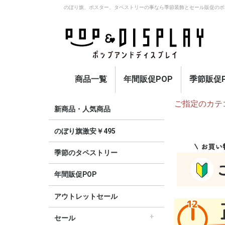
のぼり旗、ポスター、タペストリーの事なら季節装飾とセール販促のポ
商品一覧
年間販促POP
季節販促P
ご指定のカテ
アウトレットセール
のぼり旗激安￥495〜
セール
オープン
イベント・催事・ポイ
オープン幕・紅白幕
業種別販促
旗・国旗
春
夏
秋
冬
定番
新商品・人気商品
ント
のぼり旗激安￥495
季節のタペストリー
年間販促POP
アウトレットセール
セール