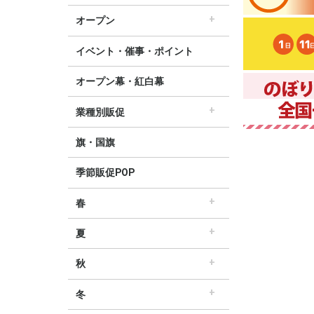
すべてのセール販促POP
セール・割引
∟セールのぼり旗
∟セールポスター
∟セールタペストリー
∟シンプルセール
∟プリズムセール
割引・値下げ・ＯＦＦ
創業祭・感謝祭・決算
閉店・売り尽くし
オープン
すべてのオープン販促POP
オープン・営業中
オープニングセール
リニューアルオープン
イベント・催事・ポイント
オープン幕・紅白幕
業種別販促
すべての業界別販促POP
レギュラー・オールシーズン販促
ホテル・宿泊販促
リサイクル・中古販売販促
ドラッグ薬局・薬局販促
理美容販促
飲食店販促
物販・小売店販促
不動産・車販促
旗・国旗
季節販促POP
春
すべての春の販促POP
春・スプリング
バレンタインデー・ホワイトデー
母の日・父の日
スプリングセール
夏
すべての夏の販促POP
夏・サマー
七夕
サマーセール
秋
すべての秋の販促POP
秋・オータム
ハロウィン
オータムセール
冬
すべての冬の販促POP
冬・ウィンター
クリスマス
歳末・お正月
ウィンターセール