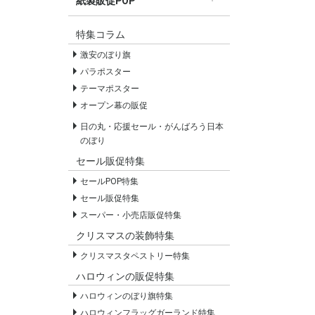
紙製販促POP
すべての紙製販促POP
セールPOP
特集コラム
激安のぼり旗
パラポスター
テーマポスター
オープン幕の販促
日の丸・応援セール・がんばろう日本
のぼり
セール販促特集
セールPOP特集
セール販促特集
スーパー・小売店販促特集
クリスマスの装飾特集
クリスマスタペストリー特集
ハロウィンの販促特集
ハロウィンのぼり旗特集
ハロウィンフラッグガーランド特集