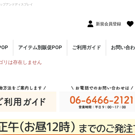
ップアンドディスプレイ
新規会員登録
OP
アイテム別販促POP
ご利用ガイド
お問い合
ゴリは存在しません
10枚セット
5枚セット
1枚（単品）
セール・割引
割引・値下げ・％OFF
創業祭・感謝祭・決算
閉店・売り尽くし
オープン・営業中
オープニングセール
リニューアルオープン
レギュラー・オールシ
ホテル・宿泊販促
リサイクル・中古販売
ドラッグ・薬局販促
理美容販促
飲食店販促
物販・小売店販促
不動産・車販促
のぼり旗
ポスター
横幕・横断幕
ペナント・旗
タペストリー
シート・幕
連続ペナント・フラッ
オープン幕・旭光幕
紙製POP・ショーカー
防炎加工付き商品
春・スプリング
バレンタインデー・ホ
母の日・父の日
スプリングセール
夏・サマー
七夕
サマーセール
秋・オータム
ハロウィン
オータムセール
冬・ウインター
クリスマス
歳末・お正月
ウインターセール
セールのぼり旗
セールポスター
セールタペストリー
シンプルセール
プリズムセール
セールのぼり旗
レギュラーのぼり旗
ホテル・宿泊のぼり旗
リサイクル・中古販売
ドラッグ・薬局のぼり
理美容のぼり旗
物販・小売のぼり旗
飲食店のぼり旗
不動産・車のぼり旗
春・スプリングのぼり
夏・サマーのぼり旗
秋・オータムのぼり旗
冬・ウィンターのぼり
ハロウィンのぼり旗
クリスマスのぼり旗
お正月のぼり旗
歳末セールのぼり旗
パラポスター（横長）
テーマポスター（正方
変形ポスター
セール・オープン・販
春のポスター
夏のポスター
秋・ハロウィンのポス
冬・お正月・初売りの
クリスマスのポスター
バレンタイン・ホワイ
ペナント
ビッグペナント
45cm幅タペストリー
60cm幅タペストリー
ワイドタペストリー
防炎タペストリー
シート・ワゴン幕
テーブルクロス
デコレーションリボン
連続ペナント
フラッグガーランド
ウェーブペナント他
セールPOP
ーズン販促
販促
グガーランド
ド
ワイトデー
のぼり旗
旗
旗
旗
形）
促ポスター
ター
ポスター
トデーのポスター
（90×180cm）