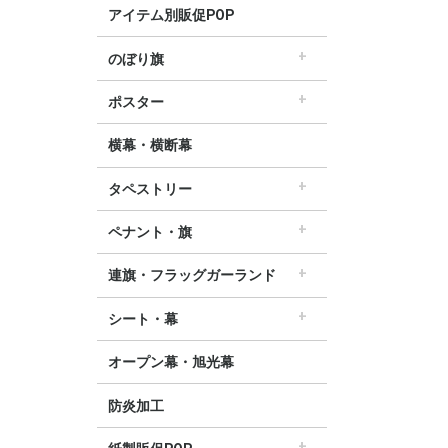
アイテム別販促POP
のぼり旗
すべてののぼり旗
セールのぼり旗
レギュラーのぼり旗
ホテルのぼり旗
リサイクルのぼり旗
ドラッグ薬局のぼり旗
美容のぼり旗
物販のぼり旗
飲食のぼり旗
不動産・車のぼり旗
春のぼり旗
夏のぼり旗
秋のぼり旗
冬のぼり旗
ハロウィンのぼり旗
ポスター
▽季節から選ぶ
すべてのポスター
パラポスター（横長）
テーマポスター（正方形）
変形ポスター
セールポスター
∟春ポスター
∟夏ポスター
∟秋・ハロウィンポスター
∟冬・お正月・初売りポスター
∟クリスマスポスター
∟バレンタインポスター
横幕・横断幕
タペストリー
すべてのタペストリー
防炎加工タペストリー（90×180cm）
∟春タペストリー
∟夏タペストリー
∟秋・ハロウィンタペストリー
∟冬・クリスマスタペストリー
∟お正月タペストリー
∟バレンタインデータペストリー
60cm幅タペストリー
45cm幅タペストリー
ワイドタペストリー
ペナント・旗
すべてのペナント・旗
ペナント
ビッグペナント
連旗・フラッグガーランド
すべての連旗・フラッグ
連続ペナント
フラッグガーランド
ウェーブペナント他
シート・幕
すべてのシート・幕
シート・ワゴン幕
テーブルクロス
デコレーションリボン
オープン幕・旭光幕
防炎加工