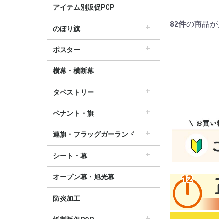
アイテム別販促POP
82件
の商品が
のぼり旗
すべてののぼり旗
セールのぼり旗
レギュラーのぼり旗
ホテルのぼり旗
リサイクルのぼり旗
ドラッグ薬局のぼり旗
美容のぼり旗
物販のぼり旗
飲食のぼり旗
不動産・車のぼり旗
春のぼり旗
夏のぼり旗
秋のぼり旗
冬のぼり旗
ハロウィンのぼり旗
ポスター
▽季節から選ぶ
すべてのポスター
パラポスター（横長）
テーマポスター（正方形）
変形ポスター
セールポスター
∟春ポスター
∟夏ポスター
∟秋・ハロウィンポスター
∟冬・お正月・初売りポスター
∟クリスマスポスター
∟バレンタインポスター
横幕・横断幕
タペストリー
すべてのタペストリー
防炎加工タペストリー（90×180cm）
∟春タペストリー
∟夏タペストリー
∟秋・ハロウィンタペストリー
∟冬・クリスマスタペストリー
∟お正月タペストリー
∟バレンタインデータペストリー
60cm幅タペストリー
45cm幅タペストリー
ワイドタペストリー
ペナント・旗
すべてのペナント・旗
ペナント
ビッグペナント
連旗・フラッグガーランド
すべての連旗・フラッグ
連続ペナント
フラッグガーランド
ウェーブペナント他
シート・幕
すべてのシート・幕
シート・ワゴン幕
テーブルクロス
デコレーションリボン
オープン幕・旭光幕
防炎加工