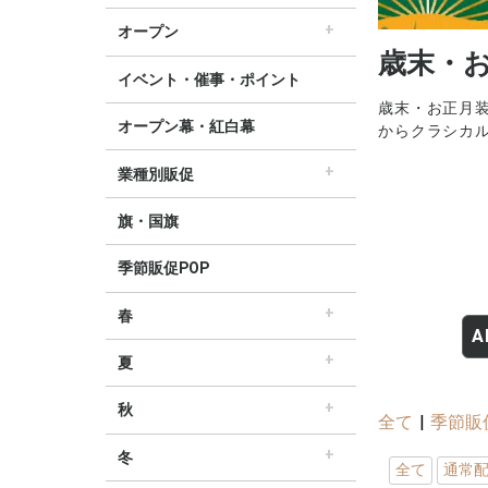
すべてのセール販促POP
セール・割引
∟セールのぼり旗
∟セールポスター
∟セールタペストリー
∟シンプルセール
∟プリズムセール
割引・値下げ・ＯＦＦ
創業祭・感謝祭・決算
閉店・売り尽くし
オープン
歳末・
すべてのオープン販促POP
オープン・営業中
オープニングセール
リニューアルオープン
イベント・催事・ポイント
歳末・お正月
オープン幕・紅白幕
からクラシカ
業種別販促
すべての業界別販促POP
レギュラー・オールシーズン販促
ホテル・宿泊販促
リサイクル・中古販売販促
ドラッグ薬局・薬局販促
理美容販促
飲食店販促
物販・小売店販促
不動産・車販促
旗・国旗
季節販促POP
春
A
すべての春の販促POP
春・スプリング
バレンタインデー・ホワイトデー
母の日・父の日
スプリングセール
夏
すべての夏の販促POP
夏・サマー
七夕
サマーセール
秋
全て
|
季節販
すべての秋の販促POP
秋・オータム
ハロウィン
オータムセール
冬
全て
通常
すべての冬の販促POP
冬・ウィンター
クリスマス
歳末・お正月
ウィンターセール