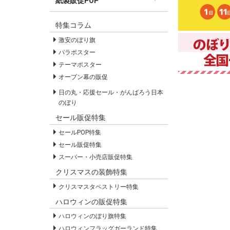
紙製販促POP
すべての紙製販促POP
セールPOP
特集コラム
激安のぼり旗
パラポスター
テーマポスター
オープン幕の販促
日の丸・応援セール・がんばろう日本
のぼり
セール販促特集
セールPOP特集
セール販促特集
スーパー・小売店販促特集
クリスマスの装飾特集
クリスマスタペストリー特集
ハロウィンの販促特集
ハロウィンのぼり旗特集
ハロウィンフラッグガーランド特集