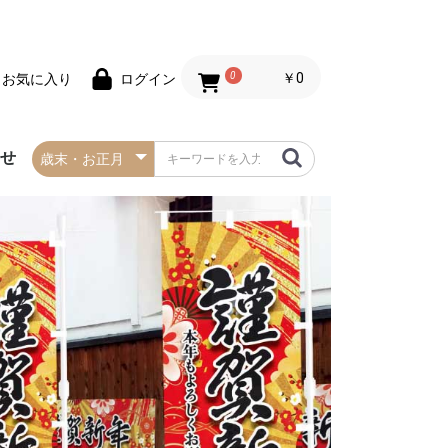
0
￥0
お気に入り
ログイン
わせ
春の防炎タペストリー
夏の防炎タペストリー
秋・ハロウィンの防炎
冬・クリスマスの防炎
お正月の防炎タペスト
バレンタインデーの防
セールの防炎タペスト
タペストリー
タペストリー
リー
炎タペストリー
リー