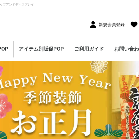
ップアンドディスプレイ
新規会員登録
OP
アイテム別販促POP
ご利用ガイド
お問い合
10枚セット
5枚セット
1枚（単品）
セール・割引
割引・値下げ・％OFF
創業祭・感謝祭・決算
閉店・売り尽くし
オープン・営業中
オープニングセール
リニューアルオープン
レギュラー・オールシ
ホテル・宿泊販促
リサイクル・中古販売
ドラッグ・薬局販促
理美容販促
飲食店販促
物販・小売店販促
不動産・車販促
のぼり旗
ポスター
横幕・横断幕
ペナント・旗
タペストリー
シート・幕
連続ペナント・フラッ
オープン幕・旭光幕
紙製POP・ショーカー
防炎加工付き商品
春・スプリング
バレンタインデー・ホ
母の日・父の日
スプリングセール
夏・サマー
七夕
サマーセール
秋・オータム
ハロウィン
オータムセール
冬・ウインター
クリスマス
歳末・お正月
ウインターセール
セールのぼり旗
セールポスター
セールタペストリー
シンプルセール
プリズムセール
セールのぼり旗
レギュラーのぼり旗
ホテル・宿泊のぼり旗
リサイクル・中古販売
ドラッグ・薬局のぼり
理美容のぼり旗
物販・小売のぼり旗
飲食店のぼり旗
不動産・車のぼり旗
春・スプリングのぼり
夏・サマーのぼり旗
秋・オータムのぼり旗
冬・ウィンターのぼり
ハロウィンのぼり旗
クリスマスのぼり旗
お正月のぼり旗
歳末セールのぼり旗
パラポスター（横長）
テーマポスター（正方
変形ポスター
セール・オープン・販
春のポスター
夏のポスター
秋・ハロウィンのポス
冬・お正月・初売りの
クリスマスのポスター
バレンタイン・ホワイ
ペナント
ビッグペナント
45cm幅タペストリー
60cm幅タペストリー
ワイドタペストリー
防炎タペストリー
シート・ワゴン幕
テーブルクロス
デコレーションリボン
連続ペナント
フラッグガーランド
ウェーブペナント他
セールPOP
ーズン販促
販促
グガーランド
ド
ワイトデー
のぼり旗
旗
旗
旗
形）
促ポスター
ター
ポスター
トデーのポスター
（90×180cm）