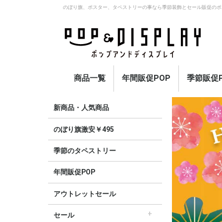
のぼり旗、ポスター、タペストリーの事なら季節装飾とセール販促のポ
商品一覧
年間販促POP
季節販促P
アウトレットセール
のぼり旗激安￥495〜
セール
オープン
イベント・催事・ポイ
オープン幕・紅白幕
業種別販促
旗・国旗
春
夏
秋
冬
定番
新商品・人気商品
ント
のぼり旗激安￥495
季節のタペストリー
年間販促POP
アウトレットセール
セール