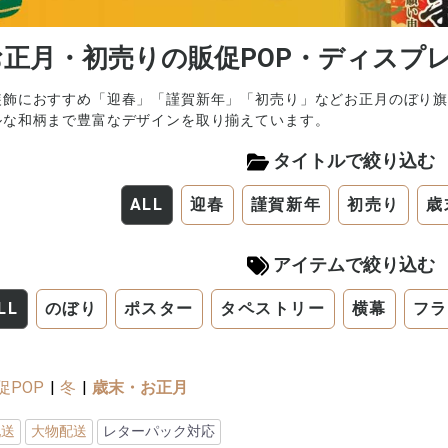
お正月・初売りの販促POP・ディスプ
装飾におすすめ「迎春」「謹賀新年」「初売り」などお正月のぼり
ルな和柄まで豊富なデザインを取り揃えています。
タイトルで絞り込む
ALL
迎春
謹賀新年
初売り
歳
アイテムで絞り込む
LL
のぼり
ポスター
タペストリー
横幕
フラ
促POP
|
冬
|
歳末・お正月
配送
大物配送
レターパック対応