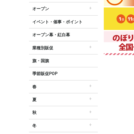
すべてのセール販促POP
セール・割引
∟セールのぼり旗
∟セールポスター
∟セールタペストリー
∟シンプルセール
∟プリズムセール
割引・値下げ・ＯＦＦ
創業祭・感謝祭・決算
閉店・売り尽くし
オープン
すべてのオープン販促POP
オープン・営業中
オープニングセール
リニューアルオープン
イベント・催事・ポイント
オープン幕・紅白幕
業種別販促
すべての業界別販促POP
レギュラー・オールシーズン販促
ホテル・宿泊販促
リサイクル・中古販売販促
ドラッグ薬局・薬局販促
理美容販促
飲食店販促
物販・小売店販促
不動産・車販促
旗・国旗
季節販促POP
春
すべての春の販促POP
春・スプリング
バレンタインデー・ホワイトデー
母の日・父の日
スプリングセール
夏
すべての夏の販促POP
夏・サマー
七夕
サマーセール
秋
すべての秋の販促POP
秋・オータム
ハロウィン
オータムセール
冬
すべての冬の販促POP
冬・ウィンター
クリスマス
歳末・お正月
ウィンターセール