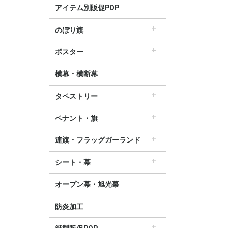
アイテム別販促POP
のぼり旗
すべてののぼり旗
セールのぼり旗
レギュラーのぼり旗
ホテルのぼり旗
リサイクルのぼり旗
ドラッグ薬局のぼり旗
美容のぼり旗
物販のぼり旗
飲食のぼり旗
不動産・車のぼり旗
春のぼり旗
夏のぼり旗
秋のぼり旗
冬のぼり旗
ハロウィンのぼり旗
ポスター
▽季節から選ぶ
すべてのポスター
パラポスター（横長）
テーマポスター（正方形）
変形ポスター
セールポスター
∟春ポスター
∟夏ポスター
∟秋・ハロウィンポスター
∟冬・お正月・初売りポスター
∟クリスマスポスター
∟バレンタインポスター
横幕・横断幕
タペストリー
すべてのタペストリー
防炎加工タペストリー（90×180cm）
∟春タペストリー
∟夏タペストリー
∟秋・ハロウィンタペストリー
∟冬・クリスマスタペストリー
∟お正月タペストリー
∟バレンタインデータペストリー
60cm幅タペストリー
45cm幅タペストリー
ワイドタペストリー
ペナント・旗
すべてのペナント・旗
ペナント
ビッグペナント
連旗・フラッグガーランド
すべての連旗・フラッグ
連続ペナント
フラッグガーランド
ウェーブペナント他
シート・幕
すべてのシート・幕
シート・ワゴン幕
テーブルクロス
デコレーションリボン
オープン幕・旭光幕
防炎加工