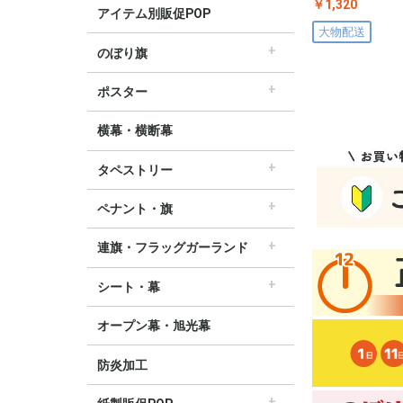
￥1,320
アイテム別販促POP
大物配送
のぼり旗
すべてののぼり旗
セールのぼり旗
レギュラーのぼり旗
ホテルのぼり旗
リサイクルのぼり旗
ドラッグ薬局のぼり旗
美容のぼり旗
物販のぼり旗
飲食のぼり旗
不動産・車のぼり旗
春のぼり旗
夏のぼり旗
秋のぼり旗
冬のぼり旗
ハロウィンのぼり旗
ポスター
▽季節から選ぶ
すべてのポスター
パラポスター（横長）
テーマポスター（正方形）
変形ポスター
セールポスター
∟春ポスター
∟夏ポスター
∟秋・ハロウィンポスター
∟冬・お正月・初売りポスター
∟クリスマスポスター
∟バレンタインポスター
横幕・横断幕
タペストリー
すべてのタペストリー
防炎加工タペストリー（90×180cm）
∟春タペストリー
∟夏タペストリー
∟秋・ハロウィンタペストリー
∟冬・クリスマスタペストリー
∟お正月タペストリー
∟バレンタインデータペストリー
60cm幅タペストリー
45cm幅タペストリー
ワイドタペストリー
ペナント・旗
すべてのペナント・旗
ペナント
ビッグペナント
連旗・フラッグガーランド
すべての連旗・フラッグ
連続ペナント
フラッグガーランド
ウェーブペナント他
シート・幕
すべてのシート・幕
シート・ワゴン幕
テーブルクロス
デコレーションリボン
オープン幕・旭光幕
防炎加工