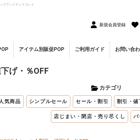
ップアンドディスプレイ
新規会員登録
OP
アイテム別販促POP
ご利用ガイド
お問い合
10枚セット
5枚セット
1枚（単品）
セール・割引
割引・値下げ・％OFF
創業祭・感謝祭・決算
閉店・売り尽くし
オープン・営業中
オープニングセール
リニューアルオープン
レギュラー・オールシ
ホテル・宿泊販促
リサイクル・中古販売
ドラッグ・薬局販促
理美容販促
飲食店販促
物販・小売店販促
不動産・車販促
のぼり旗
ポスター
横幕・横断幕
ペナント・旗
タペストリー
シート・幕
連続ペナント・フラッ
オープン幕・旭光幕
紙製POP・ショーカー
防炎加工付き商品
春・スプリング
バレンタインデー・ホ
母の日・父の日
スプリングセール
夏・サマー
七夕
サマーセール
秋・オータム
ハロウィン
オータムセール
冬・ウインター
クリスマス
歳末・お正月
ウインターセール
セールのぼり旗
セールポスター
セールタペストリー
シンプルセール
プリズムセール
セールのぼり旗
レギュラーのぼり旗
ホテル・宿泊のぼり旗
リサイクル・中古販売
ドラッグ・薬局のぼり
理美容のぼり旗
物販・小売のぼり旗
飲食店のぼり旗
不動産・車のぼり旗
春・スプリングのぼり
夏・サマーのぼり旗
秋・オータムのぼり旗
冬・ウィンターのぼり
ハロウィンのぼり旗
クリスマスのぼり旗
お正月のぼり旗
歳末セールのぼり旗
パラポスター（横長）
テーマポスター（正方
変形ポスター
セール・オープン・販
春のポスター
夏のポスター
秋・ハロウィンのポス
冬・お正月・初売りの
クリスマスのポスター
バレンタイン・ホワイ
ペナント
ビッグペナント
45cm幅タペストリー
60cm幅タペストリー
ワイドタペストリー
防炎タペストリー
シート・ワゴン幕
テーブルクロス
デコレーションリボン
連続ペナント
フラッグガーランド
ウェーブペナント他
セールPOP
下げ・％OFF
ーズン販促
販促
グガーランド
ド
ワイトデー
のぼり旗
旗
旗
旗
形）
促ポスター
ター
ポスター
トデーのポスター
（90×180cm）
カテゴリ
人気商品
シンプルセール
セール・割引
割引・値
店じまい・閉店・売り尽くし
バ