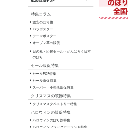
紙製販促POP
すべての紙製販促POP
セールPOP
特集コラム
激安のぼり旗
パラポスター
テーマポスター
オープン幕の販促
日の丸・応援セール・がんばろう日本
のぼり
セール販促特集
セールPOP特集
セール販促特集
スーパー・小売店販促特集
クリスマスの装飾特集
クリスマスタペストリー特集
ハロウィンの販促特集
ハロウィンのぼり旗特集
ハロウィンフラッグガーランド特集