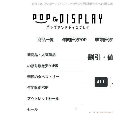
のぼり旗、ポスター、タペストリーの事なら季節装飾とセール販促のポ
商品一覧
年間販促POP
季節販促P
アウトレットセール
のぼり旗激安￥495〜
セール
オープン
イベント・催事・ポイ
オープン幕・紅白幕
業種別販促
旗・国旗
春
夏
秋
冬
定番
新商品・人気商品
割引・値
ント
のぼり旗激安￥495
季節のタペストリー
ALL
年間販促POP
アウトレットセール
セール