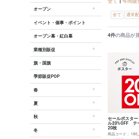
全て
|
年間販
すべてのセール販促POP
セール・割引
∟セールのぼり旗
∟セールポスター
∟セールタペストリー
∟シンプルセール
∟プリズムセール
割引・値下げ・ＯＦＦ
創業祭・感謝祭・決算
閉店・売り尽くし
オープン
全て
通常
すべてのオープン販促POP
オープン・営業中
オープニングセール
リニューアルオープン
イベント・催事・ポイント
4件
の商品が
オープン幕・紅白幕
業種別販促
すべての業界別販促POP
レギュラー・オールシーズン販促
ホテル・宿泊販促
リサイクル・中古販売販促
ドラッグ薬局・薬局販促
理美容販促
飲食店販促
物販・小売店販促
不動産・車販促
旗・国旗
季節販促POP
春
すべての春の販促POP
春・スプリング
バレンタインデー・ホワイトデー
母の日・父の日
スプリングセール
夏
すべての夏の販促POP
夏・サマー
七夕
サマーセール
秋
セールポスター
ル20%OFF
すべての秋の販促POP
秋・オータム
ハロウィン
オータムセール
20枚
冬
商品コード：
180
すべての冬の販促POP
冬・ウィンター
クリスマス
歳末・お正月
ウィンターセール