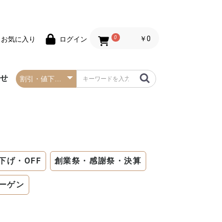
0
￥0
お気に入り
ログイン
わせ
春の防炎タペストリー
夏の防炎タペストリー
秋・ハロウィンの防炎
冬・クリスマスの防炎
お正月の防炎タペスト
バレンタインデーの防
セールの防炎タペスト
タペストリー
タペストリー
リー
炎タペストリー
リー
下げ・OFF
創業祭・感謝祭・決算
ーゲン