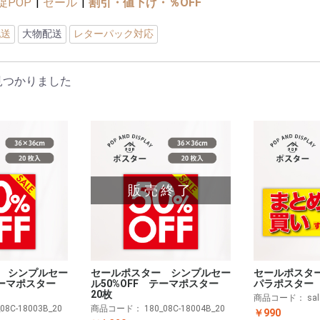
促POP
|
セール
|
割引・値下げ・％OFF
配送
大物配送
レターパック対応
見つかりました
販売終了
 シンプルセー
セールポスター シンプルセー
セールポスタ
 テーマポスター
ル50%OFF テーマポスター
パラポスター 
20枚
商品コード：
sa
_08C-18003B_20
商品コード：
180_08C-18004B_20
￥990