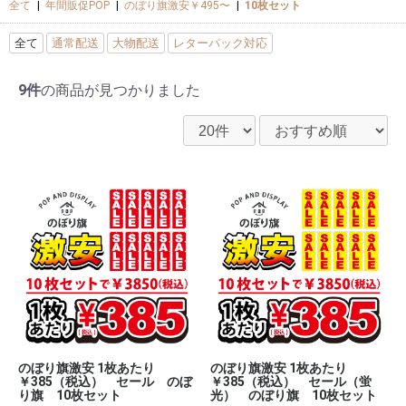
全て
|
年間販促POP
|
のぼり旗激安￥495〜
|
10枚セット
全て
通常配送
大物配送
レターパック対応
9件
の商品が見つかりました
のぼり旗激安 1枚あたり
のぼり旗激安 1枚あたり
￥385（税込） セール のぼ
￥385（税込） セール（蛍
り旗 10枚セット
光） のぼり旗 10枚セット