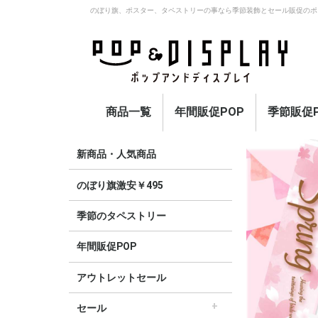
のぼり旗、ポスター、タペストリーの事なら季節装飾とセール販促のポ
商品一覧
年間販促POP
季節販促P
アウトレットセール
のぼり旗激安￥495〜
セール
オープン
イベント・催事・ポイ
オープン幕・紅白幕
業種別販促
旗・国旗
春
夏
秋
冬
定番
新商品・人気商品
ント
のぼり旗激安￥495
季節のタペストリー
年間販促POP
アウトレットセール
セール