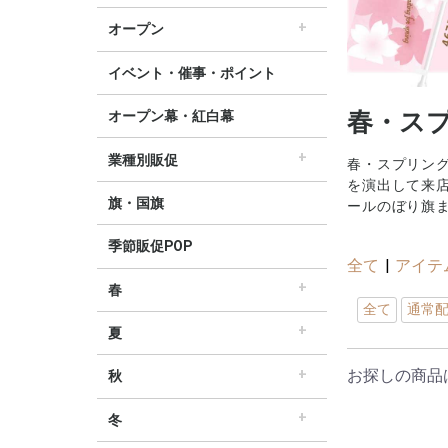
すべてのセール販促POP
セール・割引
∟セールのぼり旗
∟セールポスター
∟セールタペストリー
∟シンプルセール
∟プリズムセール
割引・値下げ・ＯＦＦ
創業祭・感謝祭・決算
閉店・売り尽くし
オープン
すべてのオープン販促POP
オープン・営業中
オープニングセール
リニューアルオープン
イベント・催事・ポイント
春・ス
オープン幕・紅白幕
業種別販促
春・スプリン
すべての業界別販促POP
レギュラー・オールシーズン販促
ホテル・宿泊販促
リサイクル・中古販売販促
ドラッグ薬局・薬局販促
理美容販促
飲食店販促
物販・小売店販促
不動産・車販促
を演出して来
旗・国旗
ールのぼり旗
季節販促POP
全て
|
アイテ
春
全て
通常
すべての春の販促POP
春・スプリング
バレンタインデー・ホワイトデー
母の日・父の日
スプリングセール
夏
すべての夏の販促POP
夏・サマー
七夕
サマーセール
お探しの商品
秋
すべての秋の販促POP
秋・オータム
ハロウィン
オータムセール
冬
すべての冬の販促POP
冬・ウィンター
クリスマス
歳末・お正月
ウィンターセール