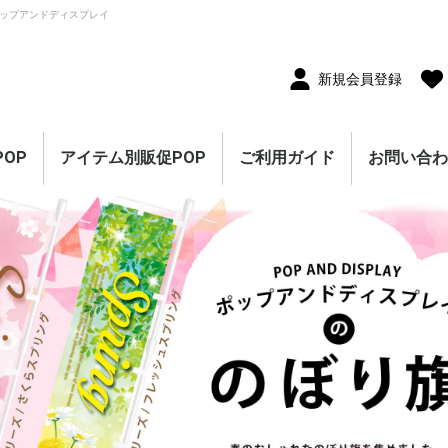
ップアンドディスプレイ
新規会員登録
OP
アイテム別販促POP
ご利用ガイド
お問い合
10枚セット
5枚セット
1枚（単品）
セール・割引
割引・値下げ・％OFF
創業祭・感謝祭・決算
閉店・売り尽くし
オープン・営業中
オープニングセール
リニューアルオープン
レギュラー・オールシ
ホテル・宿泊販促
リサイクル・中古販売
ドラッグ・薬局販促
理美容販促
飲食店販促
物販・小売店販促
不動産・車販促
のぼり旗
ポスター
横幕・横断幕
ペナント・旗
タペストリー
シート・幕
連続ペナント・フラッ
オープン幕・旭光幕
紙製POP・ショーカー
防炎加工付き商品
春・スプリング
バレンタインデー・ホ
母の日・父の日
スプリングセール
夏・サマー
七夕
サマーセール
秋・オータム
ハロウィン
オータムセール
冬・ウインター
クリスマス
歳末・お正月
ウインターセール
セールのぼり旗
セールポスター
セールタペストリー
シンプルセール
プリズムセール
セールのぼり旗
レギュラーのぼり旗
ホテル・宿泊のぼり旗
リサイクル・中古販売
ドラッグ・薬局のぼり
理美容のぼり旗
物販・小売のぼり旗
飲食店のぼり旗
不動産・車のぼり旗
春・スプリングのぼり
夏・サマーのぼり旗
秋・オータムのぼり旗
冬・ウィンターのぼり
ハロウィンのぼり旗
クリスマスのぼり旗
お正月のぼり旗
歳末セールのぼり旗
パラポスター（横長）
テーマポスター（正方
変形ポスター
セール・オープン・販
春のポスター
夏のポスター
秋・ハロウィンのポス
冬・お正月・初売りの
クリスマスのポスター
バレンタイン・ホワイ
ペナント
ビッグペナント
45cm幅タペストリー
60cm幅タペストリー
ワイドタペストリー
防炎タペストリー
シート・ワゴン幕
テーブルクロス
デコレーションリボン
連続ペナント
フラッグガーランド
ウェーブペナント他
セールPOP
ーズン販促
販促
グガーランド
ド
ワイトデー
のぼり旗
旗
旗
旗
形）
促ポスター
ター
ポスター
トデーのポスター
（90×180cm）