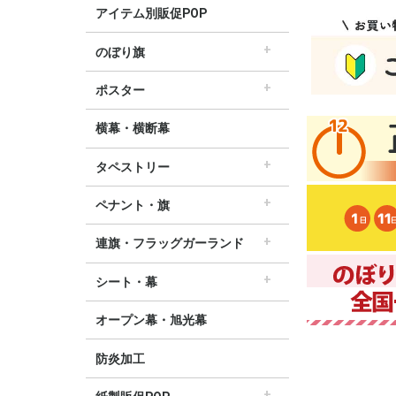
アイテム別販促POP
のぼり旗
すべてののぼり旗
セールのぼり旗
レギュラーのぼり旗
ホテルのぼり旗
リサイクルのぼり旗
ドラッグ薬局のぼり旗
美容のぼり旗
物販のぼり旗
飲食のぼり旗
不動産・車のぼり旗
春のぼり旗
夏のぼり旗
秋のぼり旗
冬のぼり旗
ハロウィンのぼり旗
ポスター
▽季節から選ぶ
すべてのポスター
パラポスター（横長）
テーマポスター（正方形）
変形ポスター
セールポスター
∟春ポスター
∟夏ポスター
∟秋・ハロウィンポスター
∟冬・お正月・初売りポスター
∟クリスマスポスター
∟バレンタインポスター
横幕・横断幕
タペストリー
すべてのタペストリー
防炎加工タペストリー（90×180cm）
∟春タペストリー
∟夏タペストリー
∟秋・ハロウィンタペストリー
∟冬・クリスマスタペストリー
∟お正月タペストリー
∟バレンタインデータペストリー
60cm幅タペストリー
45cm幅タペストリー
ワイドタペストリー
ペナント・旗
すべてのペナント・旗
ペナント
ビッグペナント
連旗・フラッグガーランド
すべての連旗・フラッグ
連続ペナント
フラッグガーランド
ウェーブペナント他
シート・幕
すべてのシート・幕
シート・ワゴン幕
テーブルクロス
デコレーションリボン
オープン幕・旭光幕
防炎加工