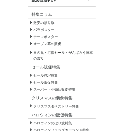
紙製販促POP
すべての紙製販促POP
セールPOP
特集コラム
激安のぼり旗
パラポスター
テーマポスター
オープン幕の販促
日の丸・応援セール・がんばろう日本
のぼり
セール販促特集
セールPOP特集
セール販促特集
スーパー・小売店販促特集
クリスマスの装飾特集
クリスマスタペストリー特集
ハロウィンの販促特集
ハロウィンのぼり旗特集
ハロウィンフラッグガーランド特集