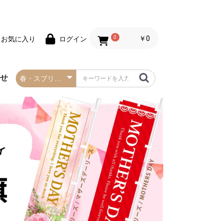
0
￥0
お気に入り
ログイン
わせ
春の防炎タペストリー
夏の防炎タペストリー
秋・ハロウィンの防炎
冬・クリスマスの防炎
お正月の防炎タペスト
バレンタインデーの防
セールの防炎タペスト
タペストリー
タペストリー
リー
炎タペストリー
リー