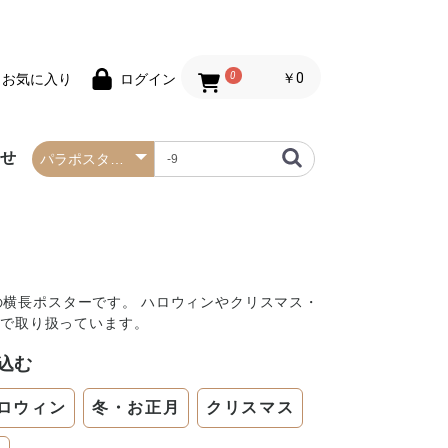
0
￥0
お気に入り
ログイン
わせ
春の防炎タペストリー
夏の防炎タペストリー
秋・ハロウィンの防炎
冬・クリスマスの防炎
お正月の防炎タペスト
バレンタインデーの防
セールの防炎タペスト
タペストリー
タペストリー
リー
炎タペストリー
リー
mの横長ポスターです。 ハロウィンやクリスマス・
まで取り扱っています。
込む
ロウィン
冬・お正月
クリスマス