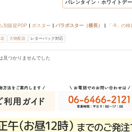
バレンタイン・ホワイトデ
ム別販促POP
|
ポスター
|
パラポスター（横長）
|
「-9」の
配送
大物配送
レターパック対応
は見つかりませんでした