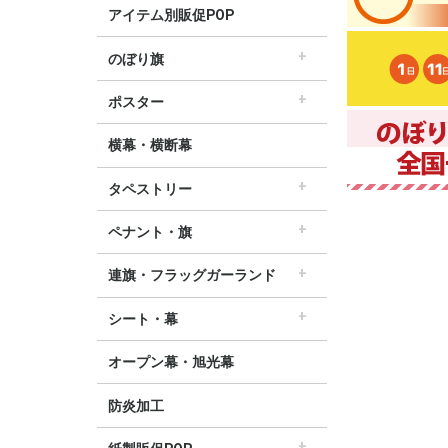
アイテム別販促POP
のぼり旗
すべてののぼり旗
セールのぼり旗
レギュラーのぼり旗
ホテルのぼり旗
リサイクルのぼり旗
ドラッグ薬局のぼり旗
美容のぼり旗
物販のぼり旗
飲食のぼり旗
不動産・車のぼり旗
春のぼり旗
夏のぼり旗
秋のぼり旗
冬のぼり旗
ハロウィンのぼり旗
ポスター
▽季節から選ぶ
すべてのポスター
パラポスター（横長）
テーマポスター（正方形）
変形ポスター
セールポスター
∟春ポスター
∟夏ポスター
∟秋・ハロウィンポスター
∟冬・お正月・初売りポスター
∟クリスマスポスター
∟バレンタインポスター
横幕・横断幕
タペストリー
すべてのタペストリー
防炎加工タペストリー（90×180cm）
∟春タペストリー
∟夏タペストリー
∟秋・ハロウィンタペストリー
∟冬・クリスマスタペストリー
∟お正月タペストリー
∟バレンタインデータペストリー
60cm幅タペストリー
45cm幅タペストリー
ワイドタペストリー
ペナント・旗
すべてのペナント・旗
ペナント
ビッグペナント
連旗・フラッグガーランド
すべての連旗・フラッグ
連続ペナント
フラッグガーランド
ウェーブペナント他
シート・幕
すべてのシート・幕
シート・ワゴン幕
テーブルクロス
デコレーションリボン
オープン幕・旭光幕
防炎加工