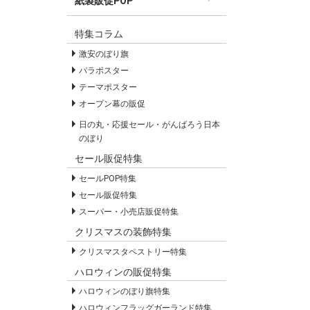
紙製販促POP
すべての紙製販促POP
セールPOP
特集コラム
激安のぼり旗
パラポスター
テーマポスター
オープン幕の販促
日の丸・応援セール・がんばろう日本
のぼり
セール販促特集
セールPOP特集
セール販促特集
スーパー・小売店販促特集
クリスマスの装飾特集
クリスマスタペストリー特集
ハロウィンの販促特集
ハロウィンのぼり旗特集
ハロウィンフラッグガーランド特集