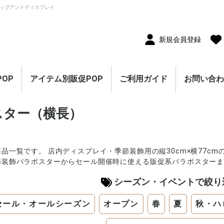
ップアンドディスプレイ
新規会員登録
OP
アイテム別販促POP
ご利用ガイド
お問い合
10枚セット
5枚セット
1枚（単品）
セール・割引
割引・値下げ・％OFF
創業祭・感謝祭・決算
閉店・売り尽くし
オープン・営業中
オープニングセール
リニューアルオープン
レギュラー・オールシ
ホテル・宿泊販促
リサイクル・中古販売
ドラッグ・薬局販促
理美容販促
飲食店販促
物販・小売店販促
不動産・車販促
のぼり旗
ポスター
横幕・横断幕
ペナント・旗
タペストリー
シート・幕
連続ペナント・フラッ
オープン幕・旭光幕
紙製POP・ショーカー
防炎加工付き商品
春・スプリング
バレンタインデー・ホ
母の日・父の日
スプリングセール
夏・サマー
七夕
サマーセール
秋・オータム
ハロウィン
オータムセール
冬・ウインター
クリスマス
歳末・お正月
ウインターセール
セールのぼり旗
セールポスター
セールタペストリー
シンプルセール
プリズムセール
セールのぼり旗
レギュラーのぼり旗
ホテル・宿泊のぼり旗
リサイクル・中古販売
ドラッグ・薬局のぼり
理美容のぼり旗
物販・小売のぼり旗
飲食店のぼり旗
不動産・車のぼり旗
春・スプリングのぼり
夏・サマーのぼり旗
秋・オータムのぼり旗
冬・ウィンターのぼり
ハロウィンのぼり旗
クリスマスのぼり旗
お正月のぼり旗
歳末セールのぼり旗
パラポスター（横長）
テーマポスター（正方
変形ポスター
セール・オープン・販
春のポスター
夏のポスター
秋・ハロウィンのポス
冬・お正月・初売りの
クリスマスのポスター
バレンタイン・ホワイ
ペナント
ビッグペナント
45cm幅タペストリー
60cm幅タペストリー
ワイドタペストリー
防炎タペストリー
シート・ワゴン幕
テーブルクロス
デコレーションリボン
連続ペナント
フラッグガーランド
ウェーブペナント他
セールPOP
スター（横長）
ーズン販促
販促
グガーランド
ド
ワイトデー
のぼり旗
旗
旗
旗
形）
促ポスター
ター
ポスター
トデーのポスター
（90×180cm）
品一覧です。 店内ディスプレイ・季節装飾用の縦30cm×横77c
節装飾パラポスターからセール開催時に使える販促系パラポスター
シーズン・イベントで絞り
セール・オールシーズン
オープン
春
夏
秋・ハ