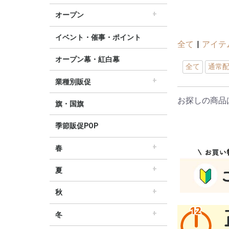
すべてのセール販促POP
セール・割引
∟セールのぼり旗
∟セールポスター
∟セールタペストリー
∟シンプルセール
∟プリズムセール
割引・値下げ・ＯＦＦ
創業祭・感謝祭・決算
閉店・売り尽くし
オープン
すべてのオープン販促POP
オープン・営業中
オープニングセール
リニューアルオープン
イベント・催事・ポイント
全て
|
アイテ
オープン幕・紅白幕
全て
通常
業種別販促
すべての業界別販促POP
レギュラー・オールシーズン販促
ホテル・宿泊販促
リサイクル・中古販売販促
ドラッグ薬局・薬局販促
理美容販促
飲食店販促
物販・小売店販促
不動産・車販促
お探しの商品
旗・国旗
季節販促POP
春
すべての春の販促POP
春・スプリング
バレンタインデー・ホワイトデー
母の日・父の日
スプリングセール
夏
すべての夏の販促POP
夏・サマー
七夕
サマーセール
秋
すべての秋の販促POP
秋・オータム
ハロウィン
オータムセール
冬
すべての冬の販促POP
冬・ウィンター
クリスマス
歳末・お正月
ウィンターセール