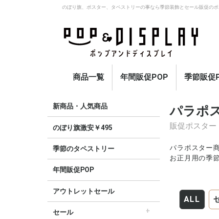
のぼり旗、ポスター、タペストリーの事なら季節装飾とセール販促のポ
商品一覧
年間販促POP
季節販促P
アウトレットセール
のぼり旗激安￥495〜
セール
オープン
イベント・催事・ポイ
オープン幕・紅白幕
業種別販促
旗・国旗
春
夏
秋
冬
定番
新商品・人気商品
パラポ
ント
販促ポスター
のぼり旗激安￥495
パラポスター商
季節のタペストリー
お正月用の季
年間販促POP
アウトレットセール
ALL
セール