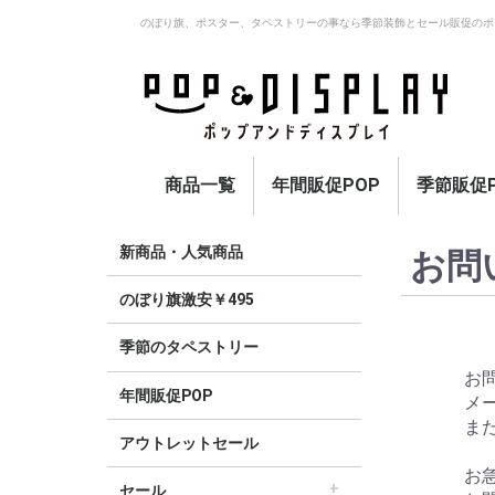
のぼり旗、ポスター、タペストリーの事なら季節装飾とセール販促のポ
商品一覧
年間販促POP
季節販促P
アウトレットセール
のぼり旗激安￥495〜
セール
オープン
イベント・催事・ポイ
オープン幕・紅白幕
業種別販促
旗・国旗
春
夏
秋
冬
定番
新商品・人気商品
お問
ント
のぼり旗激安￥495
季節のタペストリー
お
年間販促POP
メ
ま
アウトレットセール
お
セール