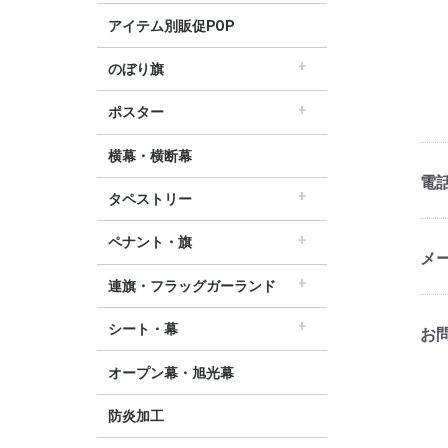
すべての冬の販促POP
冬・ウィンター
クリスマス
歳末・お正月
ウィンターセール
アイテム別販促POP
のぼり旗
すべてののぼり旗
セールのぼり旗
レギュラーのぼり旗
ホテルのぼり旗
リサイクルのぼり旗
ドラッグ薬局のぼり旗
美容のぼり旗
物販のぼり旗
飲食のぼり旗
不動産・車のぼり旗
春のぼり旗
夏のぼり旗
秋のぼり旗
冬のぼり旗
ハロウィンのぼり旗
ポスター
▽季節から選ぶ
すべてのポスター
パラポスター（横長）
テーマポスター（正方形）
変形ポスター
セールポスター
∟春ポスター
∟夏ポスター
∟秋・ハロウィンポスター
∟冬・お正月・初売りポスター
∟クリスマスポスター
∟バレンタインポスター
横幕・横断幕
電
タペストリー
すべてのタペストリー
防炎加工タペストリー（90×180cm）
∟春タペストリー
∟夏タペストリー
∟秋・ハロウィンタペストリー
∟冬・クリスマスタペストリー
∟お正月タペストリー
∟バレンタインデータペストリー
60cm幅タペストリー
45cm幅タペストリー
ワイドタペストリー
ペナント・旗
メ
すべてのペナント・旗
ペナント
ビッグペナント
連旗・フラッグガーランド
すべての連旗・フラッグ
連続ペナント
フラッグガーランド
ウェーブペナント他
シート・幕
お
すべてのシート・幕
シート・ワゴン幕
テーブルクロス
デコレーションリボン
オープン幕・旭光幕
防炎加工