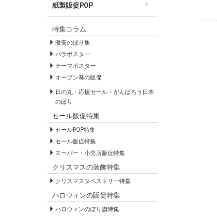
紙製販促POP
すべての紙製販促POP
セールPOP
特集コラム
激安のぼり旗
パラポスター
テーマポスター
オープン幕の販促
日の丸・応援セール・がんばろう日本
のぼり
セール販促特集
セールPOP特集
セール販促特集
スーパー・小売店販促特集
クリスマスの装飾特集
クリスマスタペストリー特集
ハロウィンの販促特集
ハロウィンのぼり旗特集