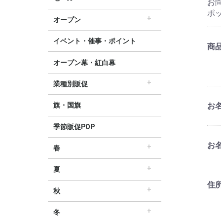
お問
すべてのセール販促POP
セール・割引
∟セールのぼり旗
∟セールポスター
∟セールタペストリー
∟シンプルセール
∟プリズムセール
割引・値下げ・ＯＦＦ
創業祭・感謝祭・決算
閉店・売り尽くし
ポ
オープン
すべてのオープン販促POP
オープン・営業中
オープニングセール
リニューアルオープン
イベント・催事・ポイント
商
オープン幕・紅白幕
業種別販促
すべての業界別販促POP
レギュラー・オールシーズン販促
ホテル・宿泊販促
リサイクル・中古販売販促
ドラッグ薬局・薬局販促
理美容販促
飲食店販促
物販・小売店販促
不動産・車販促
旗・国旗
お
季節販促POP
お名
春
すべての春の販促POP
春・スプリング
バレンタインデー・ホワイトデー
母の日・父の日
スプリングセール
夏
すべての夏の販促POP
夏・サマー
七夕
サマーセール
住
秋
すべての秋の販促POP
秋・オータム
ハロウィン
オータムセール
冬