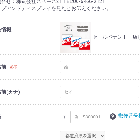
合せ：株式会社スペース21 TEL:06-6466-2121
ップアンドディスプレイを見たとお伝えください。
品情報
セールペナント 店
名前
必須
前(カナ)
郵便番号
〒
所