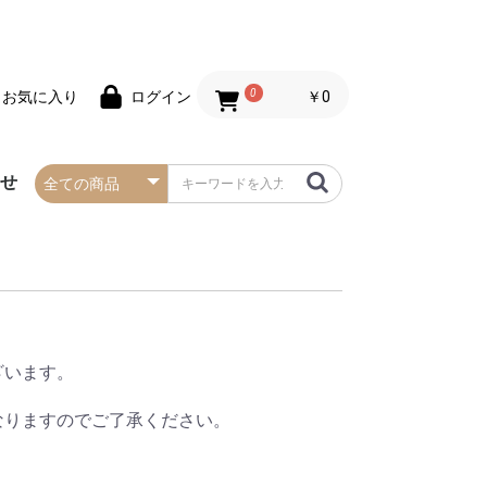
0
￥0
お気に入り
ログイン
わせ
春の防炎タペストリー
夏の防炎タペストリー
秋・ハロウィンの防炎
冬・クリスマスの防炎
お正月の防炎タペスト
バレンタインデーの防
セールの防炎タペスト
タペストリー
タペストリー
リー
炎タペストリー
リー
ざいます。
なりますのでご了承ください。