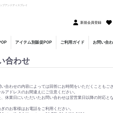
ップアンドディスプレイ
新規会員登録
OP
アイテム別販促POP
ご利用ガイド
お問い合
10枚セット
5枚セット
1枚（単品）
セール・割引
割引・値下げ・％OFF
創業祭・感謝祭・決算
閉店・売り尽くし
オープン・営業中
オープニングセール
リニューアルオープン
レギュラー・オールシ
ホテル・宿泊販促
リサイクル・中古販売
ドラッグ・薬局販促
理美容販促
飲食店販促
物販・小売店販促
不動産・車販促
のぼり旗
ポスター
横幕・横断幕
ペナント・旗
タペストリー
シート・幕
連続ペナント・フラッ
オープン幕・旭光幕
紙製POP・ショーカー
防炎加工付き商品
春・スプリング
バレンタインデー・ホ
母の日・父の日
スプリングセール
夏・サマー
七夕
サマーセール
秋・オータム
ハロウィン
オータムセール
冬・ウインター
クリスマス
歳末・お正月
ウインターセール
セールのぼり旗
セールポスター
セールタペストリー
シンプルセール
プリズムセール
セールのぼり旗
レギュラーのぼり旗
ホテル・宿泊のぼり旗
リサイクル・中古販売
ドラッグ・薬局のぼり
理美容のぼり旗
物販・小売のぼり旗
飲食店のぼり旗
不動産・車のぼり旗
春・スプリングのぼり
夏・サマーのぼり旗
秋・オータムのぼり旗
冬・ウィンターのぼり
ハロウィンのぼり旗
クリスマスのぼり旗
お正月のぼり旗
歳末セールのぼり旗
パラポスター（横長）
テーマポスター（正方
変形ポスター
セール・オープン・販
春のポスター
夏のポスター
秋・ハロウィンのポス
冬・お正月・初売りの
クリスマスのポスター
バレンタイン・ホワイ
ペナント
ビッグペナント
45cm幅タペストリー
60cm幅タペストリー
ワイドタペストリー
防炎タペストリー
シート・ワゴン幕
テーブルクロス
デコレーションリボン
連続ペナント
フラッグガーランド
ウェーブペナント他
セールPOP
い合わせ
ーズン販促
販促
グガーランド
ド
ワイトデー
のぼり旗
旗
旗
旗
形）
促ポスター
ター
ポスター
トデーのポスター
（90×180cm）
問い合わせの内容によっては回答にお時間をいただくこともご
ールアドレスのお間違えにご注意ください。
た、休業日にいただいたお問い合わせは翌営業日以降の対応と
急ぎのお客様はお電話をご利用ください。