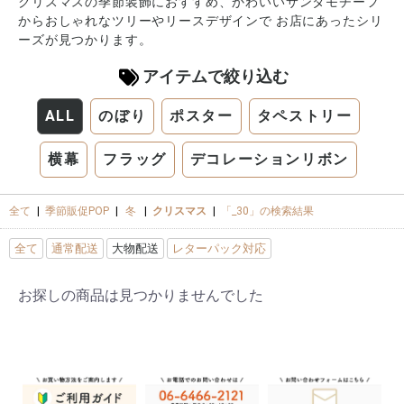
クリスマスの季節装飾におすすめ、かわいいサンタモチーフ
からおしゃれなツリーやリースデザインで お店にあったシリ
ーズが見つかります。
アイテムで絞り込む
ALL
のぼり
ポスター
タペストリー
横幕
フラッグ
デコレーションリボン
全て
|
季節販促POP
|
冬
|
クリスマス
|
「_30」の検索結果
全て
通常配送
大物配送
レターパック対応
お探しの商品は見つかりませんでした