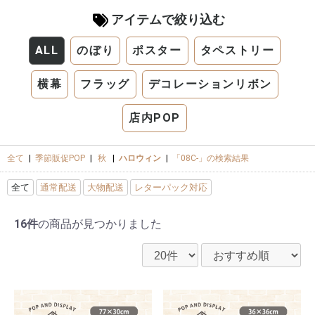
アイテムで絞り込む
ALL
のぼり
ポスター
タペストリー
横幕
フラッグ
デコレーションリボン
店内POP
全て
|
季節販促POP
|
秋
|
ハロウィン
|
「08C-」の検索結果
全て
通常配送
大物配送
レターパック対応
16件
の商品が見つかりました