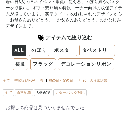
母の日&父の日のイベント販促に使える、のぼり旗やポスタ
ーを取扱い。 ギフト売り場や特設コーナー向けの販促アイテ
ムが揃っています。 英字タイトルのおしゃれなデザインから
「お母さんありがとう」「お父さんありがとう」のおなじみ
デザインまで。
アイテムで絞り込む
ALL
のぼり
ポスター
タペストリー
横幕
フラッグ
デコレーションリボン
全て
|
季節販促POP
|
春
|
母の日・父の日
|
「_30」の検索結果
全て
通常配送
大物配送
レターパック対応
お探しの商品は見つかりませんでした