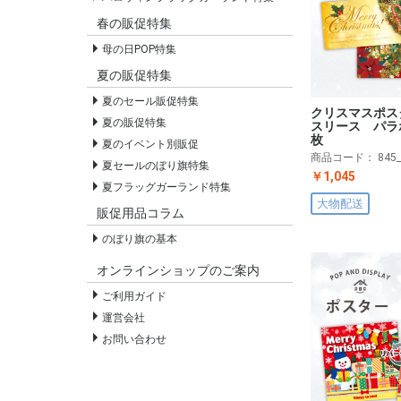
春の販促特集
母の日POP特集
夏の販促特集
夏のセール販促特集
クリスマスポス
夏の販促特集
スリース パラ
枚
夏のイベント別販促
商品コード：
845
夏セールのぼり旗特集
￥1,045
夏フラッグガーランド特集
大物配送
販促用品コラム
のぼり旗の基本
オンラインショップのご案内
ご利用ガイド
運営会社
お問い合わせ