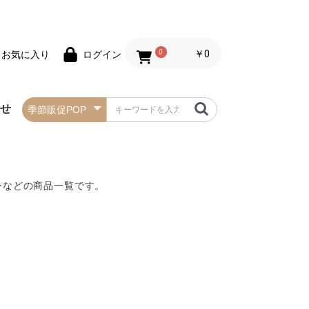
0
￥0
お気に入り
ログイン
わせ
春の防炎タペストリー
夏の防炎タペストリー
秋・ハロウィンの防炎
冬・クリスマスの防炎
お正月の防炎タペスト
バレンタインデーの防
セールの防炎タペスト
タペストリー
タペストリー
リー
炎タペストリー
リー
ーなどの商品一覧です。