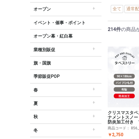
すべてのセール販促POP
セール・割引
∟セールのぼり旗
∟セールポスター
∟セールタペストリー
∟シンプルセール
∟プリズムセール
割引・値下げ・ＯＦＦ
創業祭・感謝祭・決算
閉店・売り尽くし
全て
通常
オープン
すべてのオープン販促POP
オープン・営業中
オープニングセール
リニューアルオープン
イベント・催事・ポイント
214件
の商品
オープン幕・紅白幕
業種別販促
すべての業界別販促POP
レギュラー・オールシーズン販促
ホテル・宿泊販促
リサイクル・中古販売販促
ドラッグ薬局・薬局販促
理美容販促
飲食店販促
物販・小売店販促
不動産・車販促
旗・国旗
季節販促POP
春
すべての春の販促POP
春・スプリング
バレンタインデー・ホワイトデー
母の日・父の日
スプリングセール
夏
すべての夏の販促POP
夏・サマー
七夕
サマーセール
クリスマスタペ
秋
ナメントスノー
防炎加工付き 
すべての秋の販促POP
秋・オータム
ハロウィン
オータムセール
商品コード：
856
冬
￥2,750
すべての冬の販促POP
冬・ウィンター
クリスマス
歳末・お正月
ウィンターセール