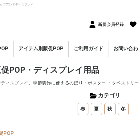
ップアンドディスプレイ
新規会員登録
OP
アイテム別販促POP
ご利用ガイド
お問い合
10枚セット
5枚セット
1枚（単品）
セール・割引
割引・値下げ・％OFF
創業祭・感謝祭・決算
閉店・売り尽くし
オープン・営業中
オープニングセール
リニューアルオープン
レギュラー・オールシ
ホテル・宿泊販促
リサイクル・中古販売
ドラッグ・薬局販促
理美容販促
飲食店販促
物販・小売店販促
不動産・車販促
のぼり旗
ポスター
横幕・横断幕
ペナント・旗
タペストリー
シート・幕
連続ペナント・フラッ
オープン幕・旭光幕
紙製POP・ショーカー
防炎加工付き商品
春・スプリング
バレンタインデー・ホ
母の日・父の日
スプリングセール
夏・サマー
七夕
サマーセール
秋・オータム
ハロウィン
オータムセール
冬・ウインター
クリスマス
歳末・お正月
ウインターセール
セールのぼり旗
セールポスター
セールタペストリー
シンプルセール
プリズムセール
セールのぼり旗
レギュラーのぼり旗
ホテル・宿泊のぼり旗
リサイクル・中古販売
ドラッグ・薬局のぼり
理美容のぼり旗
物販・小売のぼり旗
飲食店のぼり旗
不動産・車のぼり旗
春・スプリングのぼり
夏・サマーのぼり旗
秋・オータムのぼり旗
冬・ウィンターのぼり
ハロウィンのぼり旗
クリスマスのぼり旗
お正月のぼり旗
歳末セールのぼり旗
パラポスター（横長）
テーマポスター（正方
変形ポスター
セール・オープン・販
春のポスター
夏のポスター
秋・ハロウィンのポス
冬・お正月・初売りの
クリスマスのポスター
バレンタイン・ホワイ
ペナント
ビッグペナント
45cm幅タペストリー
60cm幅タペストリー
ワイドタペストリー
防炎タペストリー
シート・ワゴン幕
テーブルクロス
デコレーションリボン
連続ペナント
フラッグガーランド
ウェーブペナント他
セールPOP
促POP・ディスプレイ用品
ーズン販促
販促
グガーランド
ド
ワイトデー
のぼり旗
旗
旗
旗
形）
促ポスター
ター
ポスター
トデーのポスター
（90×180cm）
やディスプレイ、季節装飾に使えるのぼり・ポスター ・タペストリ
カテゴリ
春
夏
秋
冬
促POP