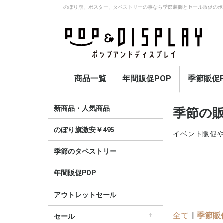
のぼり旗、ポスター、タペストリーの事なら季節装飾とセール販促のポ
商品一覧
年間販促POP
季節販促P
アウトレットセール
のぼり旗激安￥495〜
セール
オープン
イベント・催事・ポイ
オープン幕・紅白幕
業種別販促
旗・国旗
春
夏
秋
冬
定番
新商品・人気商品
季節の販
ント
のぼり旗激安￥495
イベント販促
季節のタペストリー
年間販促POP
アウトレットセール
全て
|
季節販
セール