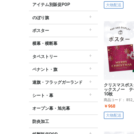
アイテム別販促POP
大物配送
のぼり旗
すべてののぼり旗
セールのぼり旗
レギュラーのぼり旗
ホテルのぼり旗
リサイクルのぼり旗
ドラッグ薬局のぼり旗
美容のぼり旗
物販のぼり旗
飲食のぼり旗
不動産・車のぼり旗
春のぼり旗
夏のぼり旗
秋のぼり旗
冬のぼり旗
ハロウィンのぼり旗
ポスター
▽季節から選ぶ
すべてのポスター
パラポスター（横長）
テーマポスター（正方形）
変形ポスター
セールポスター
∟春ポスター
∟夏ポスター
∟秋・ハロウィンポスター
∟冬・お正月・初売りポスター
∟クリスマスポスター
∟バレンタインポスター
横幕・横断幕
タペストリー
すべてのタペストリー
防炎加工タペストリー（90×180cm）
∟春タペストリー
∟夏タペストリー
∟秋・ハロウィンタペストリー
∟冬・クリスマスタペストリー
∟お正月タペストリー
∟バレンタインデータペストリー
60cm幅タペストリー
45cm幅タペストリー
ワイドタペストリー
ペナント・旗
すべてのペナント・旗
ペナント
ビッグペナント
連旗・フラッグガーランド
クリスマスポス
すべての連旗・フラッグ
連続ペナント
フラッグガーランド
ウェーブペナント他
ックスノー 
10枚
シート・幕
商品コード：
852
すべてのシート・幕
シート・ワゴン幕
テーブルクロス
デコレーションリボン
￥968
オープン幕・旭光幕
大物配送
防炎加工