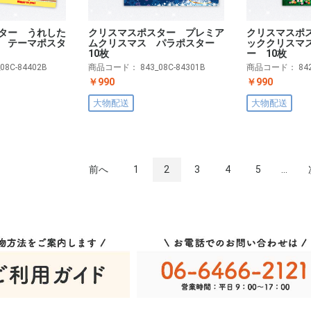
ター うれした
クリスマスポスター プレミア
クリスマスポ
 テーマポスタ
ムクリスマス パラポスター
ッククリスマ
10枚
ー 10枚
_08C-84402B
商品コード：
843_08C-84301B
商品コード：
84
￥990
￥990
大物配送
大物配送
前へ
1
2
3
4
5
...