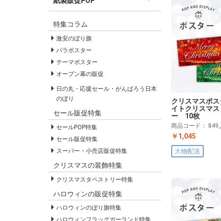
紙製販促POP
すべての紙製販促POP
セールPOP
特集コラム
激安のぼり旗
パラポスター
テーマポスター
オープン幕の販促
日の丸・応援セール・がんばろう日本
のぼり
クリスマスポス
イトクリスマス
セール販促特集
ー 10枚
商品コード：
849
セールPOP特集
￥1,045
セール販促特集
スーパー・小売店販促特集
大物配送
クリスマスの装飾特集
クリスマスタペストリー特集
ハロウィンの販促特集
ハロウィンのぼり旗特集
ハロウィンフラッグガーランド特集