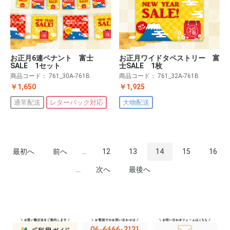
お正月6連ペナント 富士
お正月ワイドタペストリー 富
SALE 1セット
士SALE 1枚
商品コード：
761_30A-761B
商品コード：
761_32A-761B
￥1,650
￥1,925
通常配送
レターパック対応
大物配送
最初へ
前へ
...
12
13
14
15
16
...
次へ
最後へ