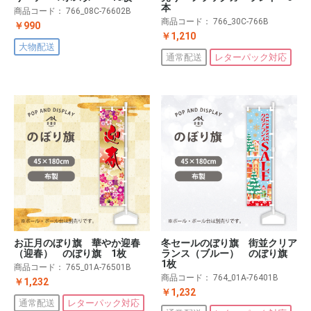
本
商品コード：
766_08C-76602B
商品コード：
766_30C-766B
￥990
￥1,210
大物配送
通常配送
レターパック対応
お正月のぼり旗 華やか迎春
冬セールのぼり旗 街並クリア
（迎春） のぼり旗 1枚
ランス（ブルー） のぼり旗
1枚
商品コード：
765_01A-76501B
商品コード：
764_01A-76401B
￥1,232
￥1,232
通常配送
レターパック対応