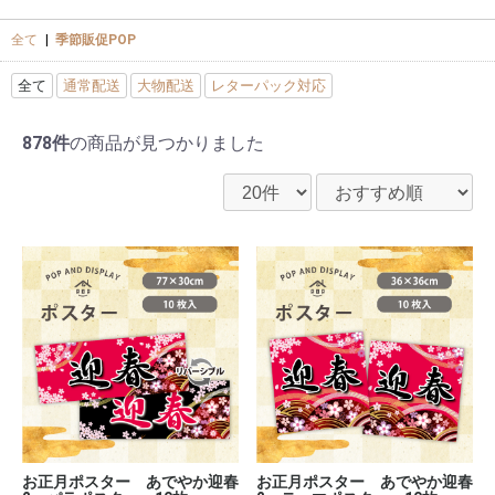
全て
|
季節販促POP
全て
通常配送
大物配送
レターパック対応
878件
の商品が見つかりました
お正月ポスター あでやか迎春
お正月ポスター あでやか迎春