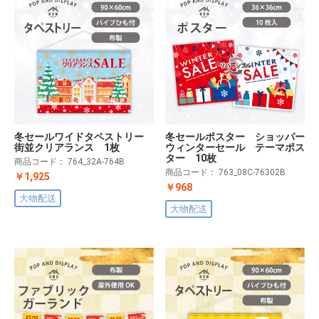
冬セールワイドタペストリー
冬セールポスター ショッパー
街並クリアランス 1枚
ウィンターセール テーマポス
ター 10枚
商品コード：
764_32A-764B
商品コード：
763_08C-76302B
￥1,925
￥968
大物配送
大物配送