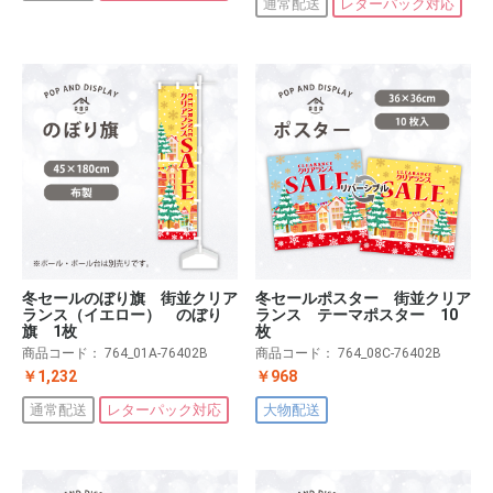
通常配送
レターパック対応
冬セールのぼり旗 街並クリア
冬セールポスター 街並クリア
ランス（イエロー） のぼり
ランス テーマポスター 10
旗 1枚
枚
商品コード：
764_01A-76402B
商品コード：
764_08C-76402B
￥1,232
￥968
通常配送
レターパック対応
大物配送